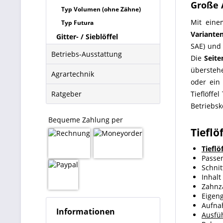
Große 
Typ Volumen (ohne Zähne)
Mit eine
Typ Futura
Variante
Gitter- / Sieblöffel
SAE) und 
Betriebs-Ausstattung
Die
Seite
übersteh
Agrartechnik
oder ein
Ratgeber
Tieflöffe
Betriebsk
Bequeme Zahlung per
Tieflö
Tieflö
Passen
Schnit
Inhalt 
Zahnza
Eigeng
Aufna
Informationen
Ausfü