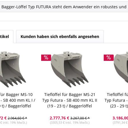
 Bagger-Löffel Typ FUTURA steht dem Anwender ein robustes und l
tikel
Kunden haben sich ebenfalls angesehen
l für Bagger MS-10
Tieflöffel für Bagger MS-21
Tieflöffel 
 - SB 400 mm KL I /
Typ Futura - SB 400 mm KL II
Typ Futura -
9 t) / Baggerlöffel
(19 - 23 t) / Baggerlöffel
(23 - 29 t
72 €
2.777,76 €
3.186,0
2.964,60 € *
3.267,00 € *
 € inkl. 19% MwSt.)
(3305,53 € inkl. 19% MwSt.)
(3791,34 €