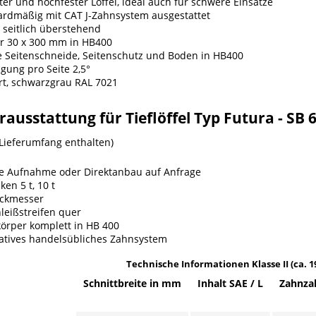
er und hochfester Löffel, ideal auch für schwere Einsätze
ardmäßig mit CAT J-Zahnsystem ausgestattet
seitlich überstehend
r 30 x 300 mm in HB400
e Seitenschneide, Seitenschutz und Boden in HB400
gung pro Seite 2,5°
rt, schwarzgrau RAL 7021
ausstattung für Tieflöffel Typ Futura - SB 
 Lieferumfang enthalten)
e Aufnahme oder Direktanbau auf Anfrage
ken 5 t, 10 t
eckmesser
leißstreifen quer
körper komplett in HB 400
natives handelsübliches Zahnsystem
Technische Informationen Klasse II (ca. 19,
Schnittbreite in mm
Inhalt SAE / L
Zahnza