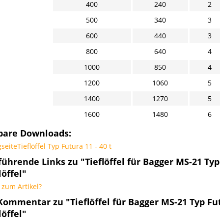
400
240
2
500
340
3
600
440
3
800
640
4
1000
850
4
1200
1060
5
1400
1270
5
1600
1480
6
bare Downloads:
seiteTieflöffel Typ Futura 11 - 40 t
ührende Links zu "Tieflöffel für Bagger MS-21 Typ F
öffel"
zum Artikel?
ommentar zu "Tieflöffel für Bagger MS-21 Typ Futur
öffel"