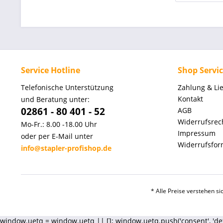
Service Hotline
Shop Servi
Telefonische Unterstützung
Zahlung & Li
Kontakt
und Beratung unter:
02861 - 80 401 - 52
AGB
Widerrufsrec
Mo-Fr.: 8.00 -18.00 Uhr
Impressum
oder per E-Mail unter
Widerrufsfor
info@stapler-profishop.de
* Alle Preise verstehen s
window.uetq = window.uetq || []; window.uetq.push('consent', 'defaul