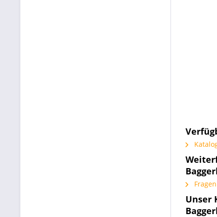
Verfüg
Katalog
Weiterf
Baggerl
Fragen 
Unser K
Baggerl