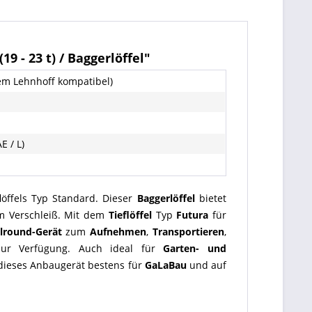
19 - 23 t) / Baggerlöffel"
em Lehnhoff kompatibel)
E / L)
löffels Typ Standard. Dieser
Baggerlöffel
bietet
em Verschleiß. Mit dem
Tieflöffel
Typ
Futura
für
llround-Gerät
zum
Aufnehmen
,
Transportieren
,
ur Verfügung. Auch ideal für
Garten- und
 dieses Anbaugerät bestens für
GaLaBau
und auf