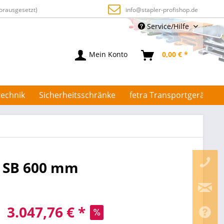
orausgesetzt)
info@stapler-profishop.de
Service/Hilfe
Mein Konto
0,00 € *
echnik
Sicherheitsschränke
fetra Transportgeräte
 - SB 600 mm
3.047,76 € *