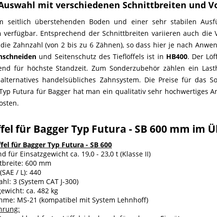
Auswahl mit verschiedenen Schnittbreiten und 
m seitlich überstehenden Boden und einer sehr stabilen Ausf
n
verfügbar. Entsprechend der Schnittbreiten variieren auch die V
die Zahnzahl (von 2 bis zu 6 Zähnen), so dass hier je nach Anwe
nschneiden
und Seitenschutz des Tieflöffels ist in
HB400
. Der Lö
end für höchste Standzeit. Zum Sonderzubehör zählen ein Lasth
 alternatives handelsübliches Zahnsystem. Die Preise für das 
l Typ Futura für Bagger hat man ein qualitativ sehr hochwertiges 
osten.
ffel für Bagger Typ Futura - SB 600 mm im Ü
ffel für Bagger Typ Futura - SB 600
d für Einsatzgewicht ca. 19,0 - 23,0 t (Klasse II)
tbreite: 600 mm
(SAE / L): 440
hl: 3 (System CAT J-300)
ewicht: ca. 482 kg
hme: MS-21 (kompatibel mit System Lehnhoff)
hrung: