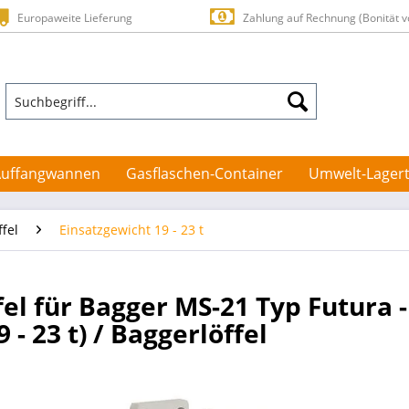
Europaweite Lieferung
Zahlung auf Rechnung (Bonität v
Auffangwannen
Gasflaschen-Container
Umwelt-Lagert
ffel
Einsatzgewicht 19 - 23 t
ffel für Bagger MS-21 Typ Futura
19 - 23 t) / Baggerlöffel