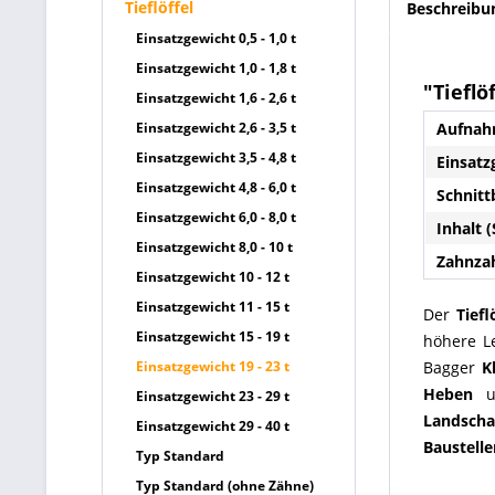
Tieflöffel
Beschreibu
Einsatzgewicht 0,5 - 1,0 t
Einsatzgewicht 1,0 - 1,8 t
"Tieflö
Einsatzgewicht 1,6 - 2,6 t
Einsatzgewicht 2,6 - 3,5 t
Aufnah
Einsatzgewicht 3,5 - 4,8 t
Einsatz
Einsatzgewicht 4,8 - 6,0 t
Schnitt
Einsatzgewicht 6,0 - 8,0 t
Inhalt (
Einsatzgewicht 8,0 - 10 t
Zahnzah
Einsatzgewicht 10 - 12 t
Einsatzgewicht 11 - 15 t
Der
Tiefl
Einsatzgewicht 15 - 19 t
höhere L
Einsatzgewicht 19 - 23 t
Bagger
K
Heben
u
Einsatzgewicht 23 - 29 t
Landscha
Einsatzgewicht 29 - 40 t
Baustelle
Typ Standard
Typ Standard (ohne Zähne)