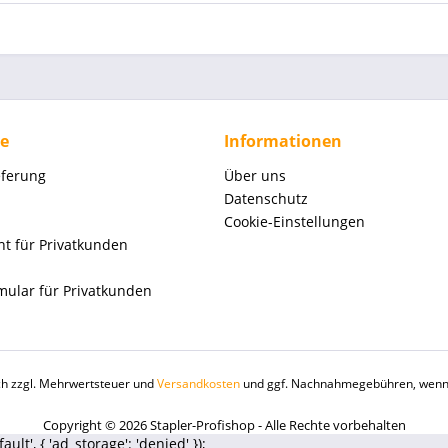
ce
Informationen
eferung
Über uns
Datenschutz
Cookie-Einstellungen
ht für Privatkunden
mular für Privatkunden
ich zzgl. Mehrwertsteuer und
Versandkosten
und ggf. Nachnahmegebühren, wenn 
Copyright © 2026 Stapler-Profishop - Alle Rechte vorbehalten
t', { 'ad_storage': 'denied' });