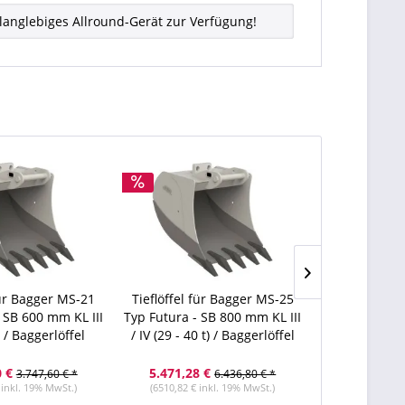
anglebiges Allround-Gerät zur Verfügung!
für Bagger MS-21
Tieflöffel für Bagger MS-25
Tieflöffel f
 SB 600 mm KL III
Typ Futura - SB 800 mm KL III
Typ Futura -
) / Baggerlöffel
/ IV (29 - 40 t) / Baggerlöffel
(11 - 15 t)
0 €
5.471,28 €
2.624,40 
3.747,60 € *
6.436,80 € *
 inkl. 19% MwSt.)
(6510,82 € inkl. 19% MwSt.)
(3123,04 € i