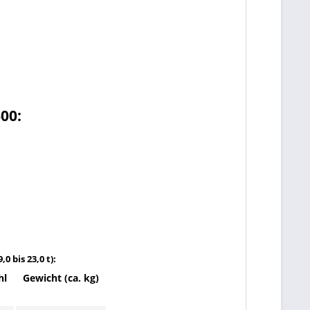
600:
0 bis 23,0 t):
hl
Gewicht (ca. kg)