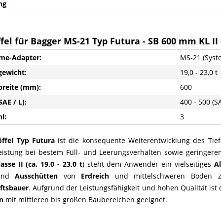
ng
ffel für Bagger MS-21 Typ Futura - SB 600 mm KL II (
me-Adapter:
MS-21 (Syst
gewicht:
19,0 - 23,0 t
breite (mm):
600
SAE / L):
400 - 500 (SA
l:
3
öffel Typ Futura
ist die konsequente Weiterentwicklung des Tief
eistung bei bestem Füll- und Leerungsverhalten sowie geringer
lasse II (ca. 19,0 - 23,0 t
) steht dem Anwender ein vielseitiges
A
nd
Ausschütten
von
Erdreich
und mittelschweren Böden z
ftsbauer
. Aufgrund der Leistungsfähigkeit und hohen Qualität ist
n
mit mittleren bis großen Baubereichen geeignet.