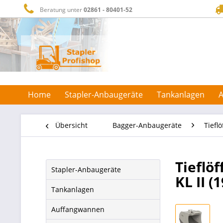
Beratung unter
02861 - 80401-52
Home
Stapler-Anbaugeräte
Tankanlagen
Übersicht
Bagger-Anbaugeräte
Tieflö
Tieflö
Stapler-Anbaugeräte
KL II (
Tankanlagen
Auffangwannen