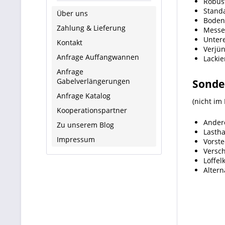
Robust
Stand
Über uns
Boden 
Zahlung & Lieferung
Messe
Unter
Kontakt
Verjün
Anfrage Auffangwannen
Lackie
Anfrage
Gabelverlängerungen
Sonder
Anfrage Katalog
(nicht im
Kooperationspartner
Ander
Zu unserem Blog
Lastha
Impressum
Vorst
Versch
Löffel
Alter