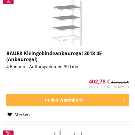
BAUER Kleingebindeanbauregal 3018-4E
(Anbauregal)
4 Ebenen - Auffangvolumen 30 Liter
402,78 €
437,80 € *
(479,31 € inkl. 19% MwSt.)
In den
Warenkorb
Merken