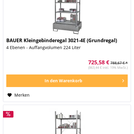
BAUER Kleingebinderegal 3021-4E (Grundregal)
4 Ebenen - Auffangvolumen 224 Liter
725,58 €
788,67 € *
(863,44 € inkl. 19% MwSt.)
In den
Warenkorb
Merken