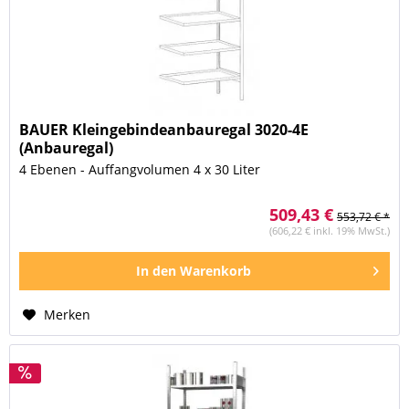
BAUER Kleingebindeanbauregal 3020-4E
(Anbauregal)
4 Ebenen - Auffangvolumen 4 x 30 Liter
509,43 €
553,72 € *
(606,22 € inkl. 19% MwSt.)
In den
Warenkorb
Merken