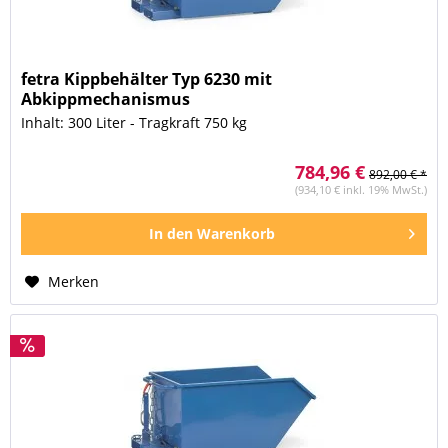
fetra Kippbehälter Typ 6230 mit
Abkippmechanismus
Inhalt: 300 Liter - Tragkraft 750 kg
784,96 €
892,00 € *
(934,10 € inkl. 19% MwSt.)
In den
Warenkorb
Merken