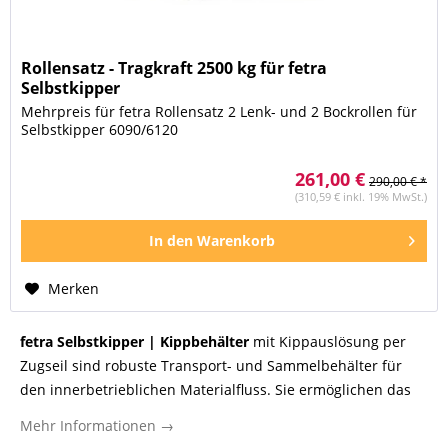
Rollensatz - Tragkraft 2500 kg für fetra
Selbstkipper
Mehrpreis für fetra Rollensatz 2 Lenk- und 2 Bockrollen für
Selbstkipper 6090/6120
261,00 €
290,00 € *
(310,59 € inkl. 19% MwSt.)
In den
Warenkorb
Merken
fetra Selbstkipper | Kippbehälter
mit Kippauslösung per
Zugseil sind robuste Transport- und Sammelbehälter für
den innerbetrieblichen Materialfluss. Sie ermöglichen das
kontrollierte Sammeln, Verfahren und Entleeren von
Mehr Informationen →
Schüttgut, Produktionsresten, Wertstoffen oder Abfällen