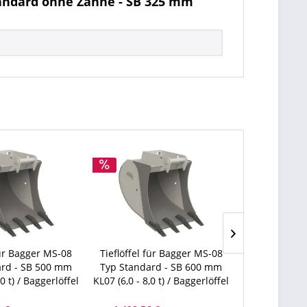
tandard ohne Zähne - SB 325 mm
für Bagger MS-08
Tieflöffel für Bagger MS-08
Tieflöffel f
ard - SB 500 mm
Typ Standard - SB 600 mm
Typ Standar
,0 t) / Baggerlöffel
KL07 (6,0 - 8,0 t) / Baggerlöffel
KL07 (6,0 - 8,0