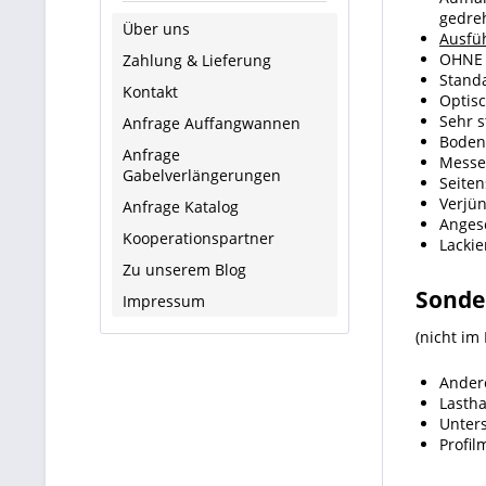
gedreh
Über uns
Ausfü
OHNE Z
Zahlung & Lieferung
Stand
Kontakt
Optisc
Sehr s
Anfrage Auffangwannen
Boden 
Anfrage
Messe
Gabelverlängerungen
Seite
Verjün
Anfrage Katalog
Anges
Kooperationspartner
Lackie
Zu unserem Blog
Sonder
Impressum
(nicht im
Ander
Lastha
Unter
Profil