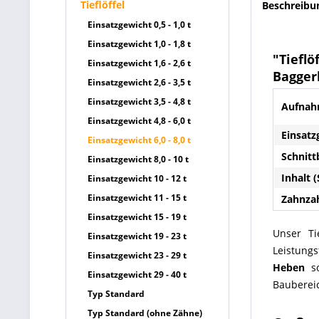
Tieflöffel
Beschreibu
Einsatzgewicht 0,5 - 1,0 t
Einsatzgewicht 1,0 - 1,8 t
"Tieflö
Einsatzgewicht 1,6 - 2,6 t
Baggerl
Einsatzgewicht 2,6 - 3,5 t
Einsatzgewicht 3,5 - 4,8 t
Aufnah
Einsatzgewicht 4,8 - 6,0 t
Einsatz
Einsatzgewicht 6,0 - 8,0 t
Schnitt
Einsatzgewicht 8,0 - 10 t
Inhalt (
Einsatzgewicht 10 - 12 t
Einsatzgewicht 11 - 15 t
Zahnzah
Einsatzgewicht 15 - 19 t
Unser Ti
Einsatzgewicht 19 - 23 t
Leistun
Einsatzgewicht 23 - 29 t
Heben
s
Einsatzgewicht 29 - 40 t
Bauberei
Typ Standard
Typ Standard (ohne Zähne)