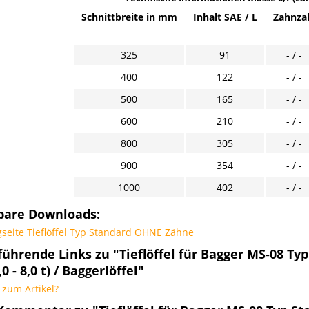
Schnittbreite in mm
Inhalt SAE / L
Zahnza
325
91
- / -
400
122
- / -
500
165
- / -
600
210
- / -
800
305
- / -
900
354
- / -
1000
402
- / -
bare Downloads:
seite Tieflöffel Typ Standard OHNE Zähne
führende Links zu "Tieflöffel für Bagger MS-08 T
0 - 8,0 t) / Baggerlöffel"
zum Artikel?