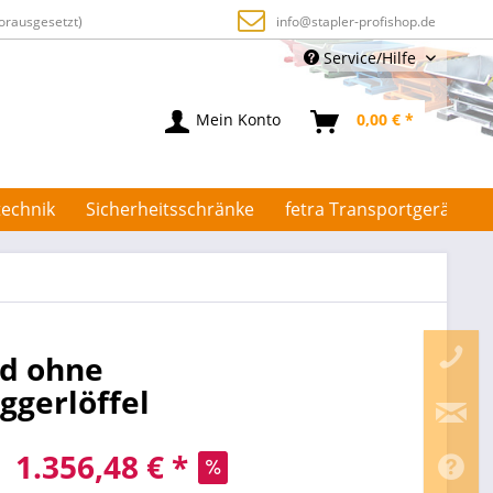
orausgesetzt)
info@stapler-profishop.de
Service/Hilfe
Mein Konto
0,00 € *
echnik
Sicherheitsschränke
fetra Transportgeräte
rd ohne
aggerlöffel
1.356,48 € *