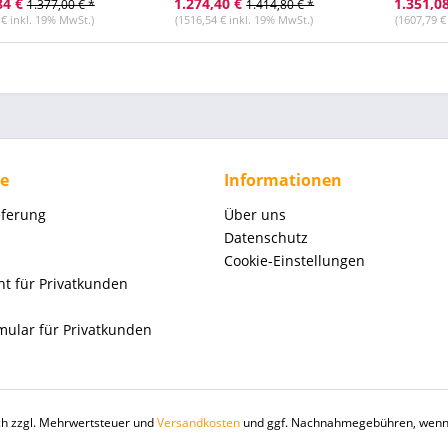
84 €
1.274,40 €
1.351,0
1.377,00 € *
1.414,80 € *
 € inkl. 19% MwSt.)
(1516,54 € inkl. 19% MwSt.)
(1607,79 €
ce
Informationen
eferung
Über uns
Datenschutz
Cookie-Einstellungen
ht für Privatkunden
mular für Privatkunden
ich zzgl. Mehrwertsteuer und
Versandkosten
und ggf. Nachnahmegebühren, wenn 