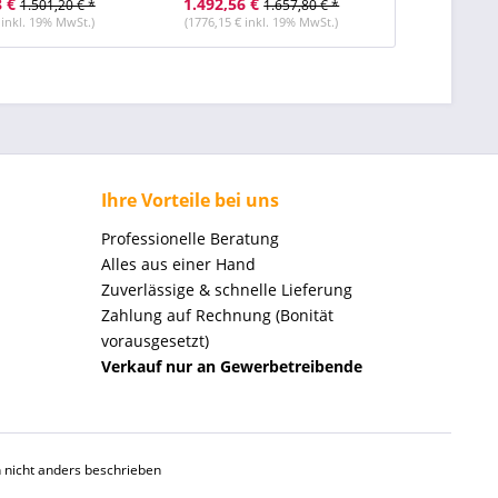
8 €
1.492,56 €
1.603,80 
1.501,20 € *
1.657,80 € *
 inkl. 19% MwSt.)
(1776,15 € inkl. 19% MwSt.)
(1908,52 € i
Ihre Vorteile bei uns
Professionelle Beratung
Alles aus einer Hand
Zuverlässige & schnelle Lieferung
Zahlung auf Rechnung (Bonität
vorausgesetzt)
Verkauf nur an Gewerbetreibende
nicht anders beschrieben