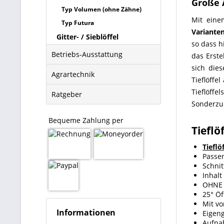
Große 
Typ Volumen (ohne Zähne)
Mit eine
Typ Futura
Variante
Gitter- / Sieblöffel
so dass h
Betriebs-Ausstattung
das Erst
sich dies
Agrartechnik
Tieflöffe
Tieflöffe
Ratgeber
Sonderzub
Bequeme Zahlung per
Tiefl
Tieflö
Passen
Schnit
Inhalt 
OHNE
25° Ö
Mit v
Informationen
Eigeng
Aufnah