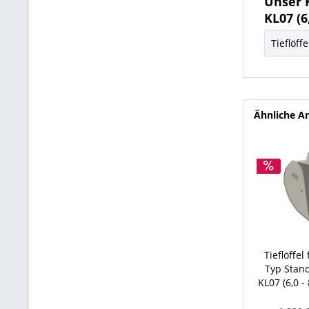
Unser 
KL07 (6,
Tieflöff
Ähnliche Ar
Tieflöffe
Typ Stan
KL07 (6,0 - 