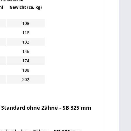
hl
Gewicht (ca. kg)
108
118
132
146
174
188
202
yp Standard ohne Zähne - SB 325 mm