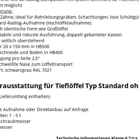
t möglich)
hrung:
ähne, ideal für Rohrleitungsgräben, Schachtungen, lose Schüttgü
ard-Radlog-Aufnahme (Hochlöffelaufnahme)
h identische Form wie Großlöffel
tabile und robuste Ausführung, doppelt gekanteter Kasten
seitlich überstehend
r 20 x 150 mm in HB500
nschneide und Boden in HB400
gung pro Seite 2,5°
chweißte Nase zum Löffeltransport
rt, schwarzgrau RAL 7021
ausstattung für Tieflöffel Typ Standard oh
 Lieferumfang enthalten)
e Aufnahme oder Direktanbau auf Anfrage
ken 1 - 5 t
schraubmesser
messer
Technische Informationen Klasse 0,7 (ca. 6,