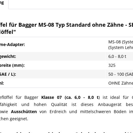
ng
ffel für Bagger MS-08 Typ Standard ohne Zähne - SB 
öffel"
MS-08 (Syst
me-Adapter:
(System Leh
gewicht:
6,0 - 8,0 t
breite (mm):
325
SAE / L):
50 - 100 (SAE
l:
OHNE Zähn
eflöffel für Bagger
Klasse 07 (ca. 6,0 - 8,0 t
) ist ideal für
gsfähigkeit und hohen Qualität ist dieses Anbaugerät 
owie
Ausschütten
von Erdreich und mittelschweren Böden im
chen geeignet.