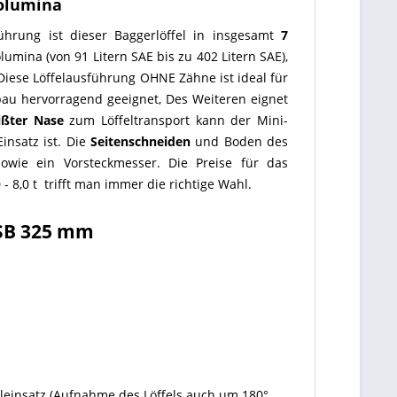
Volumina
ührung ist dieser Baggerlöffel in insgesamt
7
umina (von 91 Litern SAE bis zu 402 Litern SAE),
Diese Löffelausführung OHNE Zähne ist ideal für
au hervorragend geeignet, Des Weiteren eignet
ißter Nase
zum Löffeltransport kann der Mini-
insatz ist. Die
Seitenschneiden
und Boden des
wie ein Vorsteckmesser. Die Preise für das
- 8,0 t trifft man immer die richtige Wahl.
 SB 325 mm
leinsatz (Aufnahme des Löffels auch um 180°