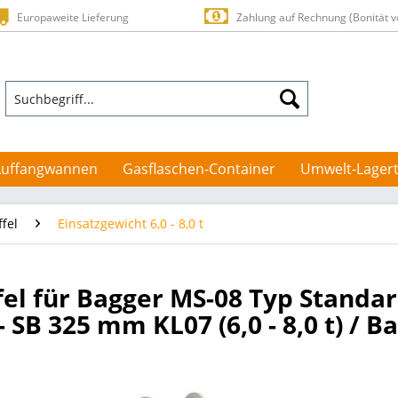
Europaweite Lieferung
Zahlung auf Rechnung (Bonität v
Auffangwannen
Gasflaschen-Container
Umwelt-Lagert
ffel
Einsatzgewicht 6,0 - 8,0 t
ffel für Bagger MS-08 Typ Standa
 SB 325 mm KL07 (6,0 - 8,0 t) / B