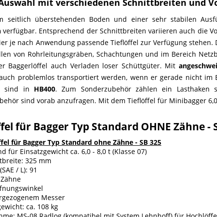
Auswahl mit verschiedenen Schnittbreiten und 
m seitlich überstehenden Boden und einer sehr stabilen Ausf
n
verfügbar. Entsprechend der Schnittbreiten variieren auch die Vol
ier je nach Anwendung passende Tieflöffel zur Verfügung stehen. 
ellen von Rohrleitungsgräben, Schachtungen und im Bereich Netzb
er Baggerlöffel auch Verladen loser Schüttgüter. Mit
angeschwe
l auch problemlos transportiert werden, wenn er gerade nicht im E
ls sind in
HB400
. Zum Sonderzubehör zählen ein Lasthaken so
ehör sind vorab anzufragen. Mit dem Tieflöffel für Minibagger 6,0 
öffel für Bagger Typ Standard OHNE Zähne -
ffel für Bagger Typ Standard ohne Zähne - SB 325
d für Einsatzgewicht ca. 6,0 - 8,0 t (Klasse 07)
tbreite: 325 mm
(SAE / L): 91
 Zähne
ffnungswinkel
orgezogenem Messer
ewicht: ca. 108 kg
me: MS-08 Radlog (kompatibel mit System Lehnhoff) für Hochlöffe