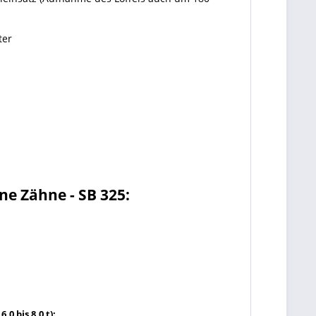
ter
ne Zähne - SB 325:
0 bis 8,0 t):