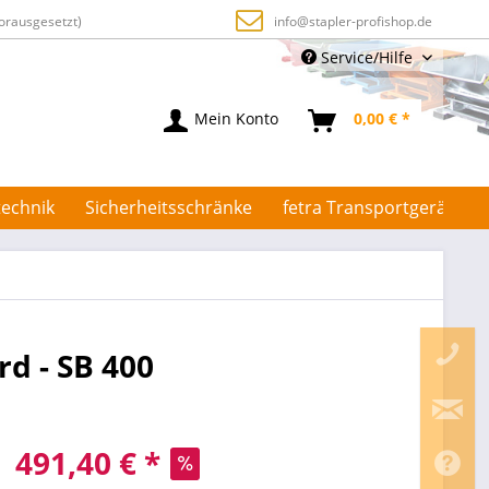
orausgesetzt)
info@stapler-profishop.de
Service/Hilfe
Mein Konto
0,00 € *
echnik
Sicherheitsschränke
fetra Transportgeräte
rd - SB 400
491,40 € *