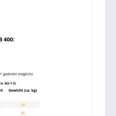
B 400:
° gedreht möglich)
. bis 1 t):
hl
Gewicht (ca. kg)
24
26