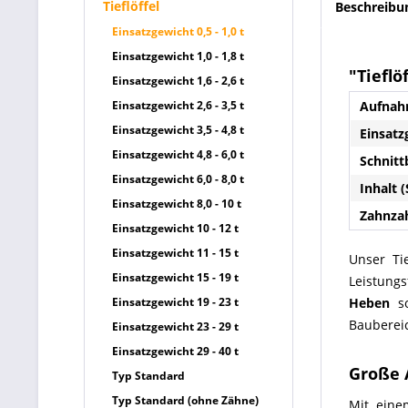
Tieflöffel
Beschreibu
Einsatzgewicht 0,5 - 1,0 t
Einsatzgewicht 1,0 - 1,8 t
"Tieflö
Einsatzgewicht 1,6 - 2,6 t
Einsatzgewicht 2,6 - 3,5 t
Aufnah
Einsatzgewicht 3,5 - 4,8 t
Einsatz
Einsatzgewicht 4,8 - 6,0 t
Schnitt
Einsatzgewicht 6,0 - 8,0 t
Inhalt (
Einsatzgewicht 8,0 - 10 t
Zahnzah
Einsatzgewicht 10 - 12 t
Einsatzgewicht 11 - 15 t
Unser Ti
Einsatzgewicht 15 - 19 t
Leistun
Einsatzgewicht 19 - 23 t
Heben
s
Bauberei
Einsatzgewicht 23 - 29 t
Einsatzgewicht 29 - 40 t
Große 
Typ Standard
Typ Standard (ohne Zähne)
Mit eine