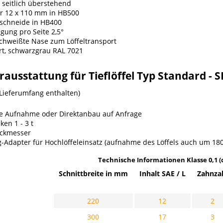
seitlich überstehend
r 12 x 110 mm in HB500
nschneide in HB400
gung pro Seite 2,5°
chweißte Nase zum Löffeltransport
rt, schwarzgrau RAL 7021
ausstattung für Tieflöffel Typ Standard - S
 Lieferumfang enthalten)
e Aufnahme oder Direktanbau auf Anfrage
ken 1 - 3 t
eckmesser
-Adapter für Hochlöffeleinsatz (aufnahme des Löffels auch um 180
Technische Informationen Klasse 0,1 (ca
Schnittbreite in mm
Inhalt SAE / L
Zahnza
220
12
2
300
17
3