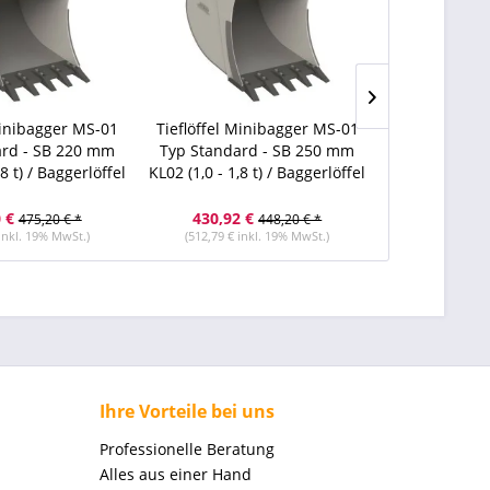
Minibagger MS-01
Tieflöffel Minibagger MS-01
Tieflöffel M
ard - SB 220 mm
Typ Standard - SB 250 mm
Typ Standar
,8 t) / Baggerlöffel
KL02 (1,0 - 1,8 t) / Baggerlöffel
KL02 (1,0 - 1,8
 €
430,92 €
480,60 
475,20 € *
448,20 € *
 inkl. 19% MwSt.)
(512,79 € inkl. 19% MwSt.)
(571,91 € i
Ihre Vorteile bei uns
Professionelle Beratung
Alles aus einer Hand