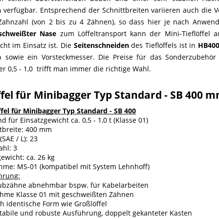
n
verfügbar. Entsprechend der Schnittbreiten variieren auch die Vo
Zahnzahl (von 2 bis zu 4 Zähnen), so dass hier je nach Anwend
schweißter Nase
zum Löffeltransport kann der Mini-Tieflöffel 
cht im Einsatz ist. Die
Seitenschneiden
des Tieflöffels ist in
HB40
n sowie ein Vorsteckmesser. Die Preise für das Sonderzubehör 
r 0,5 - 1,0 trifft man immer die richtige Wahl.
ffel für Minibagger Typ Standard - SB 400 
ffel für Minibagger Typ Standard - SB 400
d für Einsatzgewicht ca. 0,5 - 1,0 t (Klasse 01)
tbreite: 400 mm
(SAE / L): 23
hl: 3
ewicht: ca. 26 kg
hme: MS-01 (kompatibel mit System Lehnhoff)
hrung:
ubzähne abnehmbar bspw. für Kabelarbeiten
hme Klasse 01 mit geschweißten Zähnen
h identische Form wie Großlöffel
tabile und robuste Ausführung, doppelt gekanteter Kasten