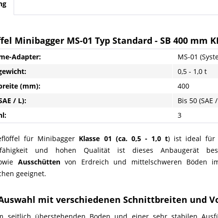
ng
ffel Minibagger MS-01 Typ Standard - SB 400 mm KL01
me-Adapter:
MS-01 (Syst
gewicht:
0,5 - 1,0 t
breite (mm):
400
SAE / L):
Bis 50 (SAE /
l:
3
eflöffel für Minibagger
Klasse 01 (ca. 0,5 - 1,0 t
) ist ideal f
gsfähigkeit und hohen Qualität ist dieses Anbaugerät 
owie
Ausschütten
von Erdreich und mittelschweren Böden im
chen geeignet.
Auswahl mit verschiedenen Schnittbreiten und 
m seitlich überstehenden Boden und einer sehr stabilen Ausf