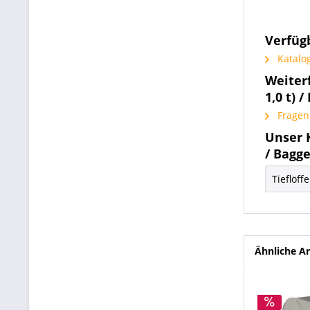
Verfüg
Katalog
Weiterf
1,0 t) 
Fragen 
Unser K
/ Bagge
Tieflöff
Ähnliche Ar