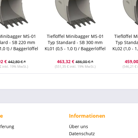
l Minibagger MS-01
Tieflöffel Minibagger MS-01
Tieflöffel 
dard - SB 220 mm
Typ Standard - SB 300 mm
Typ Stand
1,0 t) / Baggerlöffel
KL01 (0,5 - 1,0 t) / Baggerlöffel
KL02 (1,0 - 1
92 €
463,32 €
459,00
442,80 € *
486,00 € *
€ inkl. 19% MwSt.)
(551,35 € inkl. 19% MwSt.)
(546,21 €
ce
Informationen
eferung
Über uns
Datenschutz