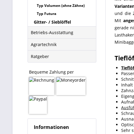
Typ Volumen (ohne Zähne)
Variante
und die 
Typ Futura
Mit
ange
Gitter- / Sieblöffel
gerade ni
Betriebs-Ausstattung
Lasthake
Minibagge
Agrartechnik
Ratgeber
Tieflö
Tieflö
Bequeme Zahlung per
Passen
Schnit
Inhalt 
Zahnza
Eigeng
Aufna
Ausfü
Schra
Ausna
Optisc
Informationen
Sehr s