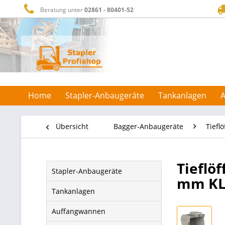
Beratung unter
02861 - 80401-52
Home
Stapler-Anbaugeräte
Tankanlagen
Übersicht
Bagger-Anbaugeräte
Tieflö
Tieflö
Stapler-Anbaugeräte
mm KL01
Tankanlagen
Auffangwannen