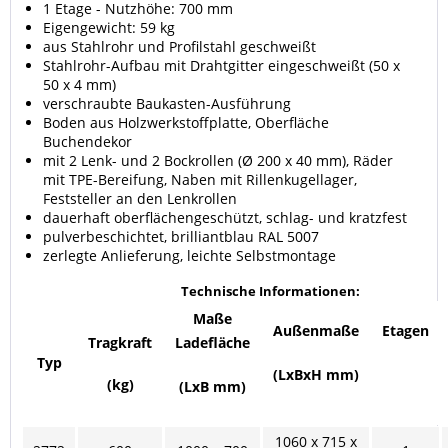
1 Etage - Nutzhöhe: 700 mm
Eigengewicht: 59 kg
aus Stahlrohr und Profilstahl geschweißt
Stahlrohr-Aufbau mit Drahtgitter eingeschweißt (50 x
50 x 4 mm)
verschraubte Baukasten-Ausführung
Boden aus Holzwerkstoffplatte, Oberfläche
Buchendekor
mit 2 Lenk- und 2 Bockrollen (Ø 200 x 40 mm), Räder
mit TPE-Bereifung, Naben mit Rillenkugellager,
Feststeller an den Lenkrollen
dauerhaft oberflächengeschützt, schlag- und kratzfest
pulverbeschichtet, brilliantblau RAL 5007
zerlegte Anlieferung, leichte Selbstmontage
Technische Informationen:
Maße
Außenmaße
Etagen
Tragkraft
Ladefläche
Typ
(LxBxH mm)
(kg)
(LxB mm)
1060 x 715 x