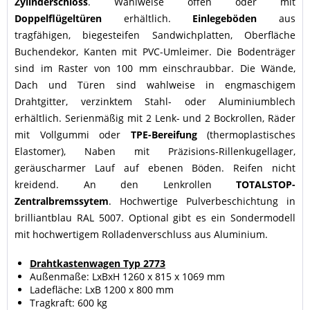
Zylinderschloss
. Wahlweise offen oder mit
Doppelflügeltüren
erhältlich.
Einlegeböden
aus
tragfähigen, biegesteifen Sandwichplatten, Oberfläche
Buchendekor, Kanten mit PVC-Umleimer. Die Bodenträger
sind im Raster von 100 mm einschraubbar. Die Wände,
Dach und Türen sind wahlweise in engmaschigem
Drahtgitter, verzinktem Stahl- oder Aluminiumblech
erhältlich. Serienmäßig mit 2 Lenk- und 2 Bockrollen, Räder
mit Vollgummi oder
TPE-Bereifung
(thermoplastisches
Elastomer), Naben mit Präzisions-Rillenkugellager,
geräuscharmer Lauf auf ebenen Böden. Reifen nicht
kreidend. An den Lenkrollen
TOTALSTOP-
Zentralbremssytem
. Hochwertige Pulverbeschichtung in
brilliantblau RAL 5007. Optional gibt es ein Sondermodell
mit hochwertigem Rolladenverschluss aus Aluminium.
Drahtkastenwagen Typ 2773
Außenmaße: LxBxH 1260 x 815 x 1069 mm
Ladefläche: LxB 1200 x 800 mm
Tragkraft: 600 kg