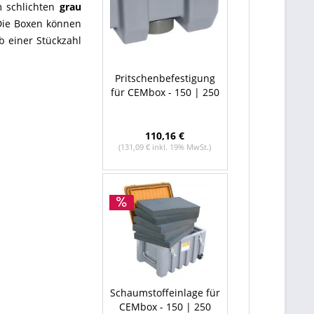
m schlichten
grau
Die Boxen können
b einer Stückzahl
Pritschenbefestigung
für CEMbox - 150 | 250
110,16 €
(131,09 € inkl. 19% MwSt.)
Schaumstoffeinlage für
CEMbox - 150 | 250