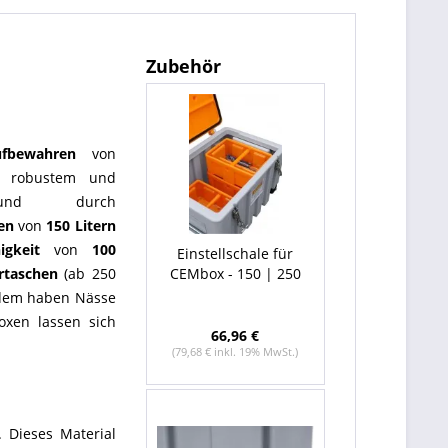
Zubehör
ufbewahren
von
us robustem und
 durch
en
von
150 Litern
igkeit
von
100
Einstellschale für
rtaschen
(ab 250
CEMbox - 150 | 250
Zudem haben Nässe
oxen lassen sich
66,96 €
(79,68 € inkl. 19% MwSt.)
. Dieses Material