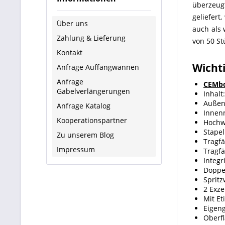
überzeug
geliefert
Über uns
auch als 
Zahlung & Lieferung
von 50 St
Kontakt
Wicht
Anfrage Auffangwannen
Anfrage
CEMbo
Gabelverlängerungen
Inhalt
Außen
Anfrage Katalog
Innen
Kooperationspartner
Hochwe
Stapel
Zu unserem Blog
Tragfä
Impressum
Tragfä
Integr
Doppe
Sprit
2 Exze
Mit Et
Eigeng
Oberf