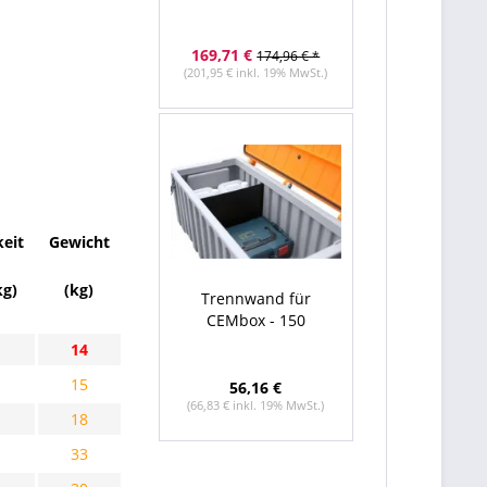
169,71 €
174,96 € *
(201,95 € inkl. 19% MwSt.)
keit
Gewicht
kg)
(kg)
Trennwand für
CEMbox - 150
14
15
56,16 €
(66,83 € inkl. 19% MwSt.)
18
33