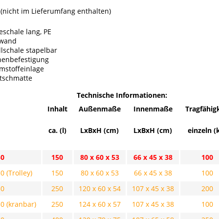
(nicht im Lieferumfang enthalten)
eschale lang, PE
wand
llschale stapelbar
henbefestigung
mstoffeinlage
utschmatte
Technische Informationen:
Inhalt
Außenmaße
Innenmaße
Tragfähig
ca. (l)
LxBxH (cm)
LxBxH (cm)
einzeln (
50
150
80 x 60 x 53
66 x 45 x 38
100
 (Trolley
)
150
80 x 60 x 53
66 x 45 x 38
100
50
250
120 x 60 x 54
107 x 45 x 38
200
0 (kranbar)
250
124 x 60 x 57
107 x 45 x 38
100