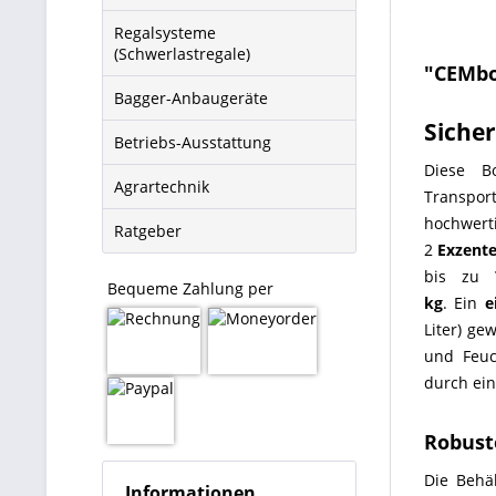
Regalsysteme
(Schwerlastregale)
"CEMbo
Bagger-Anbaugeräte
Sicher
Betriebs-Ausstattung
Diese B
Agrartechnik
Transpo
hochw
Ratgeber
2
Exzente
bis zu
Bequeme Zahlung per
kg
. Ein
e
Liter) ge
und Feuc
durch ei
Robust
Die Behä
Informationen