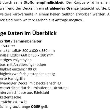
t durch seine
Stoßunempfindlichkeit
. Der Korpus wird in eine
, während der Deckel in ein
strahlendes Orange
getaucht wurde. 
weitere Farbvariante in einem hellen Gelbton erworben werden. A
ück sind noch weitere Farben auf Anfrage möglich.
ige Daten im Überblick
x 150 / Sammelbehälter
: 150 Liter
maße: LxBxH 800 x 600 x 530 mm
maße: LxBxH 660 x 450 x 380 mm
rtiges Polyethylen
bar, mit Arretierungsnocken
higkeit einzeln: 100 kg
higkeit zweifach gestapelt: 100 kg
ierte Handgriffe
lwandiger Deckel mit Deckelanschlag
zwasserdicht, durch umlaufende Dichtung
nterverschlüsse aus Edelstahl
ikettentasche
ewicht: ca. 14 kg
läche: grau/orange
ODER
gelb