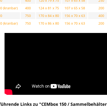
00
400
120 x 79 x 75
107 x 65 x 58
250
0 (kranbar)
400
124 x 81 x 75
107 x 65 x 58
200
50
750
170 x 84 x 80
156 x 70 x 63
400
0 (kranbar)
750
170 x 86 x 80
156 x 70 x 63
200
führende Links zu "CEMbox 150 / Sammelbehälter