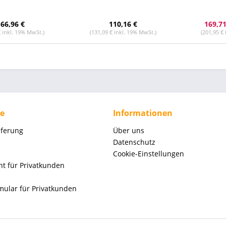
66,96 €
110,16 €
169,71
€ inkl. 19% MwSt.)
(131,09 € inkl. 19% MwSt.)
(201,95 €
ce
Informationen
eferung
Über uns
Datenschutz
Cookie-Einstellungen
ht für Privatkunden
mular für Privatkunden