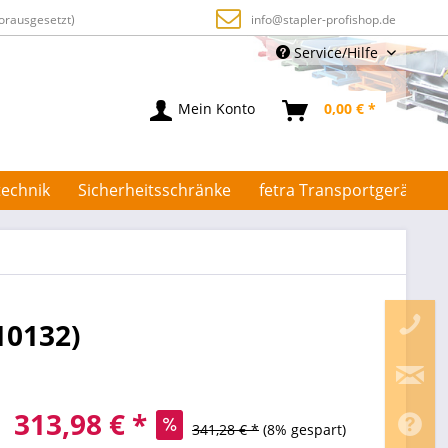
orausgesetzt)
info@stapler-profishop.de
Service/Hilfe
Mein Konto
0,00 € *
echnik
Sicherheitsschränke
fetra Transportgeräte
10132)
313,98 € *
341,28 € *
(8% gespart)