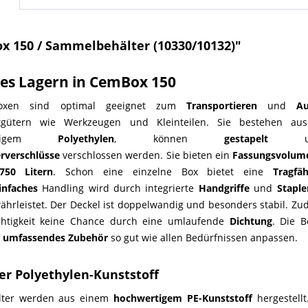
x 150 / Sammelbehälter (10330/10132)"
es Lagern in
CemBox 150
oxen sind optimal geeignet zum
Transportieren
und
A
rtgütern wie Werkzeugen und Kleinteilen. Sie bestehen a
ertigem
Polyethylen
, können
gestapelt
und
rverschlüsse
verschlossen werden. Sie bieten ein
Fassungsvolum
750 Litern
. Schon eine einzelne Box bietet eine
Tragfäh
infaches
Handling wird durch integrierte
Handgriffe
und
Staple
währleistet. Der Deckel ist doppelwandig und besonders stabil. 
htigkeit keine Chance durch eine umlaufende
Dichtung
. Die B
n
umfassendes
Zubehör
so gut wie allen Bedürfnissen anpassen.
er Polyethylen-Kunststoff
lter werden aus einem
hochwertigem PE-Kunststoff
hergestellt