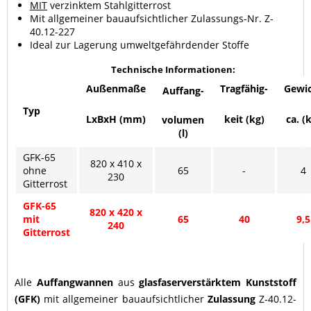
MIT
verzinktem Stahlgitterrost
Mit allgemeiner bauaufsichtlicher Zulassungs-Nr. Z-
40.12-227
Ideal zur Lagerung umweltgefährdender Stoffe
Technische Informationen:
Außenmaße
Tragfähig-
Gewi
Auffang-
Typ
LxBxH (mm)
keit (kg)
ca. (
volumen
(l)
GFK-65
820 x 410 x
ohne
65
-
4
230
Gitterrost
GFK-65
820 x 420 x
mit
65
40
9,5
240
Gitterrost
Alle
Auffangwannen
aus
glasfaserverstärktem Kunststoff
(GFK)
mit allgemeiner bauaufsichtlicher
Zulassung
Z-40.12-