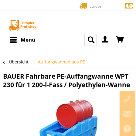
Europaweite Li
Zahlung auf 
Menü
Übersicht
Auffangwannen aus PE
BAUER Fahrbare PE-Auffangwanne WPT
230 für 1 200-l-Fass / Polyethylen-Wanne