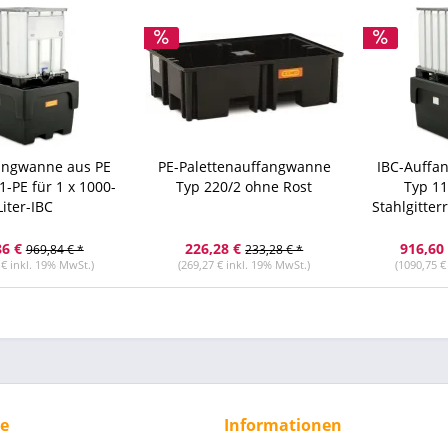
angwanne aus PE
PE-Palettenauffangwanne
IBC-Auffa
1-PE für 1 x 1000-
Typ 220/2 ohne Rost
Typ 11
Liter-IBC
Stahlgitterr
Li
86 €
226,28 €
916,60
969,84 € *
233,28 € *
 € inkl. 19% MwSt.)
(269,27 € inkl. 19% MwSt.)
(1090,75 €
ce
Informationen