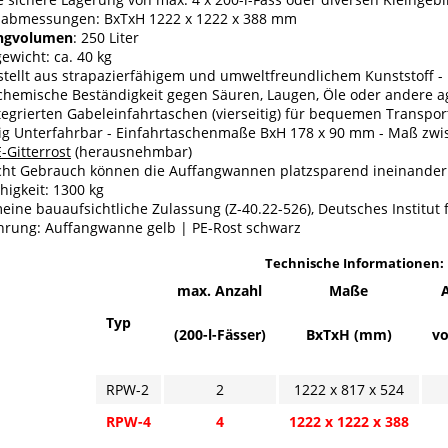
abmessungen: BxTxH 1222 x 1222 x 388 mm
ngvolumen
: 250 Liter
ewicht: ca. 40 kg
tellt aus strapazierfähigem und umweltfreundlichem Kunststoff - 
hemische Beständigkeit gegen Säuren, Laugen, Öle oder andere ag
tegrierten Gabeleinfahrtaschen (vierseitig) für bequemen Transpor
itig Unterfahrbar - Einfahrtaschenmaße BxH 178 x 90 mm - Maß zw
-Gitterrost
(herausnehmbar)
icht Gebrauch können die Auffangwannen platzsparend ineinander
higkeit: 1300 kg
eine bauaufsichtliche Zulassung (Z-40.22-526), Deutsches Institut f
hrung: Auffangwanne gelb | PE-Rost schwarz
Technische Informationen:
max. Anzahl
Maße
Typ
(200-l-Fässer)
BxTxH (mm)
vo
RPW-2
2
1222 x 817 x 524
RPW-4
4
1222 x 1222 x 388