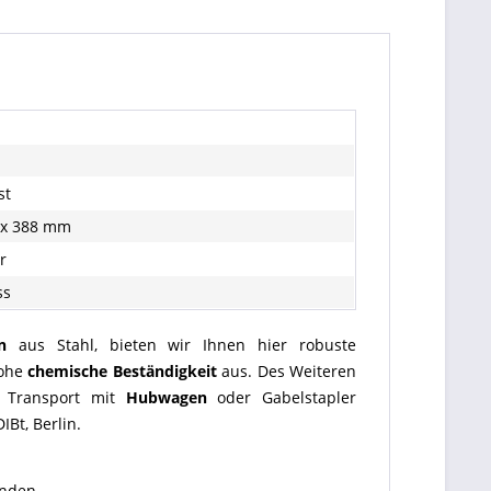
st
 x 388 mm
r
ss
n
aus Stahl, bieten wir Ihnen hier robuste
hohe
chemische
Beständigkeit
aus. Des Weiteren
n Transport mit
Hubwagen
oder Gabelstapler
Bt, Berlin.
inden