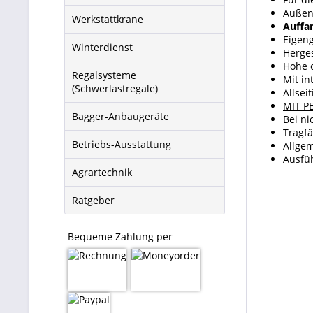
Außen
Werkstattkrane
Auffa
Eigeng
Winterdienst
Herges
Hohe c
Regalsysteme
Mit in
(Schwerlastregale)
Allse
MIT PE
Bagger-Anbaugeräte
Bei n
Tragfä
Betriebs-Ausstattung
Allgem
Ausfü
Agrartechnik
Ratgeber
Bequeme Zahlung per