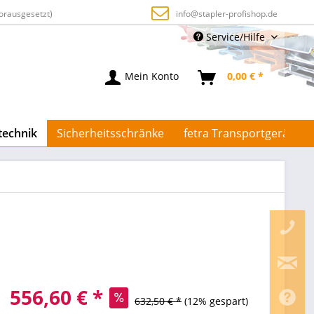
orausgesetzt)
info@stapler-profishop.de
Service/Hilfe
Mein Konto
0,00 € *
technik
Sicherheitsschränke
fetra Transportgeräte
556,60 € *
632,50 € *
(12% gespart)