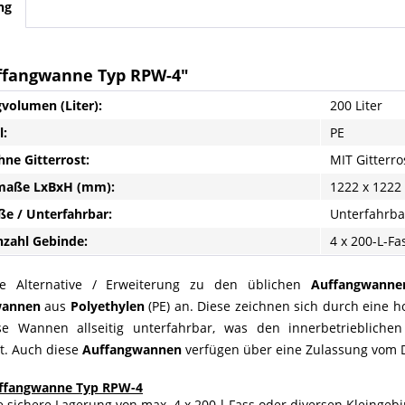
ng
ffangwanne Typ RPW-4"
volumen (Liter):
200 Liter
l:
PE
hne Gitterrost:
MIT Gitterro
aße LxBxH (mm):
1222 x 1222
ße / Unterfahrbar:
Unterfahrba
zahl Gebinde:
4 x 200-L-Fa
le Alternative / Erweiterung zu den üblichen
Auffangwanne
wannen
aus
Polyethylen
(PE) an. Diese zeichnen sich durch eine 
se Wannen allseitig unterfahrbar, was den innerbetriebliche
rt. Auch diese
Auffangwannen
verfügen über eine Zulassung vom DI
ffangwanne Typ RPW-4
e sichere Lagerung von max. 4 x 200-l-Fass oder diversen Kleingeb