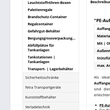
Beschreibu
Leuchtstoffröhren-Boxen
Palettenregale
Brandschutz-Container
"PE-Au
Regalcontainer
Auffang
Gefahrgut-Behälter
Materia
Bergungsgrossverpackungen
Mit | O
Abfüllplätze für
Tankanlagen
Außenm
Tankstationen |
Stützfü
Tankanlagen
max. An
Transport- | Lagerbehälter
Als idea
Sicherheitsschränke
Auffang
fetra Transportgeräte
sind die
erleichte
Kunststoffbehälter
PE-Au
Verladetechnik
Für di