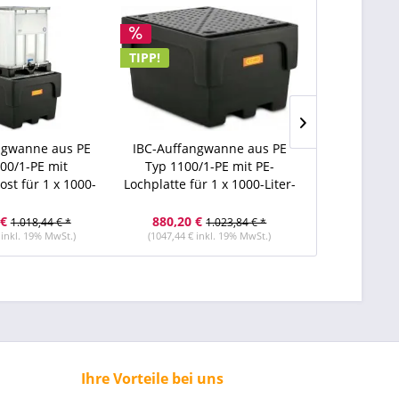
TIPP!
ngwanne aus PE
IBC-Auffangwanne aus PE
IBC-Kunststo
00/1-PE mit
Typ 1100/1-PE mit PE-
(PE) Typ 
ost für 1 x 1000-
Lochplatte für 1 x 1000-Liter-
Abfüllvorsat
ter-IBC
IBC
Lit
 €
880,20 €
916,60 €
1.018,44 € *
1.023,84 € *
 inkl. 19% MwSt.)
(1047,44 € inkl. 19% MwSt.)
(1090,75 € i
Ihre Vorteile bei uns