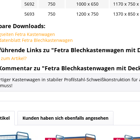
5692
750
1000 x 650
1170 x 750 x
5693
750
1200 x 750
1370 x 850 x
bare Downloads:
gseiten Fetra Kastenwagen
datenblatt Fetra Blechkastenwagen
führende Links zu "Fetra Blechkastenwagen mit D
zum Artikel?
Kommentar zu "Fetra Blechkastenwagen mit Deck
iger Kastenwagen in stabiler Profilstahl-Schweißkonstruktion für 
 muss!
tikel
Kunden haben sich ebenfalls angesehen