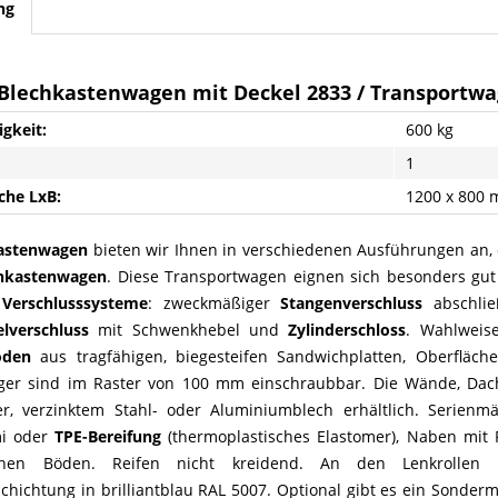
ng
 Blechkastenwagen mit Deckel 2833 / Transportw
igkeit:
600 kg
1
che LxB:
1200 x 800
astenwagen
bieten wir Ihnen in verschiedenen Ausführungen an,
hkastenwagen
. Diese Transportwagen eignen sich besonders gut
 Verschlusssysteme
: zweckmäßiger
Stangenverschluss
abschlie
elverschluss
mit Schwenkhebel und
Zylinderschloss
. Wahlweis
öden
aus tragfähigen, biegesteifen Sandwichplatten, Oberfläc
ger sind im Raster von 100 mm einschraubbar. Die Wände, Da
ter, verzinktem Stahl- oder Aluminiumblech erhältlich. Serien
mi oder
TPE-Bereifung
(thermoplastisches Elastomer), Naben mit P
nen Böden. Reifen nicht kreidend. An den Lenkrollen
chichtung in brilliantblau RAL 5007. Optional gibt es ein Sonde