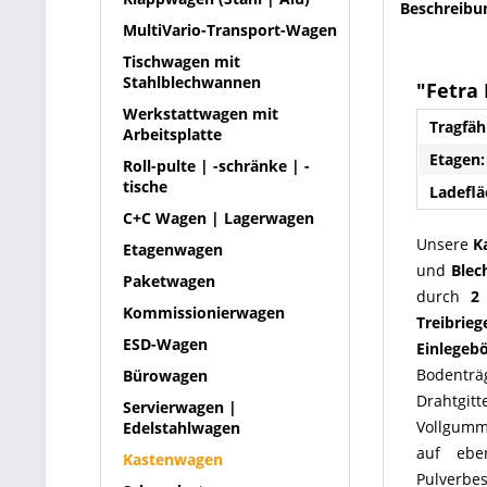
Beschreibu
MultiVario-Transport-Wagen
Tischwagen mit
Stahlblechwannen
"Fetra
Werkstattwagen mit
Tragfäh
Arbeitsplatte
Etagen:
Roll-pulte | -schränke | -
tische
Ladeflä
C+C Wagen | Lagerwagen
Unsere
K
Etagenwagen
und
Blec
Paketwagen
durch
2
Kommissionierwagen
Treibrieg
ESD-Wagen
Einlegeb
Bodenträ
Bürowagen
Drahtgit
Servierwagen |
Vollgum
Edelstahlwagen
auf ebe
Kastenwagen
Pulverbes