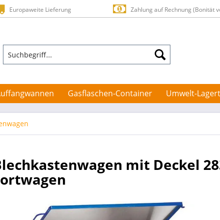
Europaweite Lieferung
Zahlung auf Rechnung (Bonität v
Auffangwannen
Gasflaschen-Container
Umwelt-Lagert
tenwagen
Blechkastenwagen mit Deckel 28
portwagen