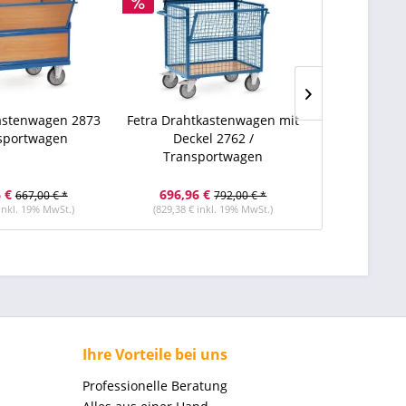
kastenwagen 2873
Fetra Drahtkastenwagen mit
Fetra Drahtk
nsportwagen
Deckel 2762 /
Decke
Transportwagen
Transp
 €
696,96 €
747,12 
667,00 € *
792,00 € *
 inkl. 19% MwSt.)
(829,38 € inkl. 19% MwSt.)
(889,07 € i
Ihre Vorteile bei uns
Professionelle Beratung