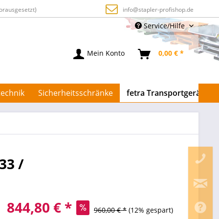
orausgesetzt)
info@stapler-profishop.de
Service/Hilfe
Mein Konto
0,00 € *
echnik
Sicherheitsschränke
fetra Transportgeräte
33 /
844,80 € *
960,00 € *
(12% gespart)