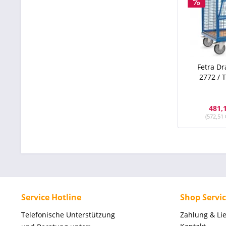
Fetra D
2772 / 
481,
(572,51 
Service Hotline
Shop Servi
Telefonische Unterstützung
Zahlung & Li