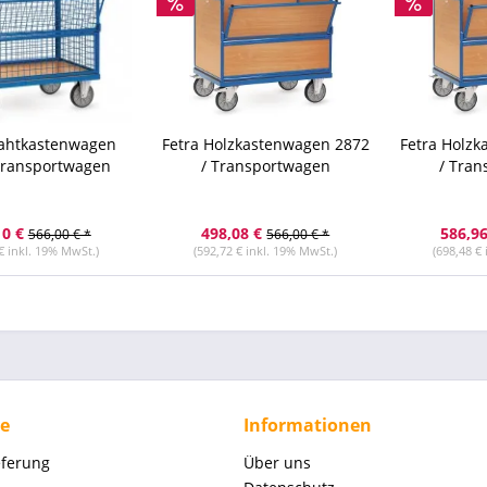
rahtkastenwagen
Fetra Holzkastenwagen 2872
Fetra Holz
Transportwagen
/ Transportwagen
/ Tra
10 €
498,08 €
586,96
566,00 € *
566,00 € *
€ inkl. 19% MwSt.)
(592,72 € inkl. 19% MwSt.)
(698,48 €
ce
Informationen
eferung
Über uns