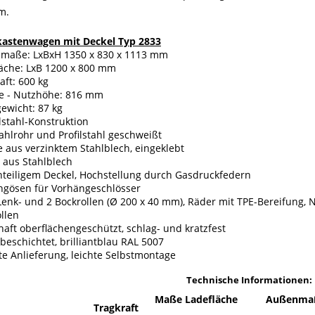
m.
kastenwagen mit Deckel Typ 2833
maße: LxBxH 1350 x 830 x 1113 mm
läche: LxB 1200 x 800 mm
aft: 600 kg
ge - Nutzhöhe: 816 mm
ewicht: 87 kg
stahl-Konstruktion
ahlrohr und Profilstahl geschweißt
aus verzinktem Stahlblech, eingeklebt
 aus Stahlblech
nteiligem Deckel, Hochstellung durch Gasdruckfedern
ngösen für Vorhängeschlösser
Lenk- und 2 Bockrollen (Ø 200 x 40 mm), Räder mit TPE-Bereifung, N
llen
aft oberflächengeschützt, schlag- und kratzfest
beschichtet, brilliantblau RAL 5007
te Anlieferung, leichte Selbstmontage
Technische Informationen:
Maße Ladefläche
Außenma
Tragkraft