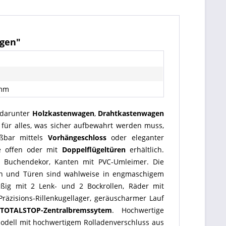
agen"
 mm
 darunter
Holzkastenwagen
,
Drahtkastenwagen
 für alles, was sicher aufbewahrt werden muss,
ßbar mittels
Vorhängeschloss
oder eleganter
e offen oder mit
Doppelflügeltüren
erhältlich.
he Buchendekor, Kanten mit PVC-Umleimer. Die
ch und Türen sind wahlweise in engmaschigem
mäßig mit 2 Lenk- und 2 Bockrollen, Räder mit
räzisions-Rillenkugellager, geräuscharmer Lauf
TOTALSTOP-Zentralbremssytem
. Hochwertige
rmodell mit hochwertigem Rolladenverschluss aus