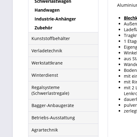
Schwerlastwagen
Aluminiu
Handwagen
Blech
Industrie-Anhänger
Außen
Zubehör
Ladef
Tragkr
Kunststoffbehälter
1 Eta
Eigeng
Verladetechnik
Winkel
aus St
Werkstattkrane
Wände 
Boden
Winterdienst
mit ei
mit Ri
Regalsysteme
mit 2 
(Schwerlastregale)
Lenkro
dauerh
pulver
Bagger-Anbaugeräte
zerleg
Betriebs-Ausstattung
Agrartechnik