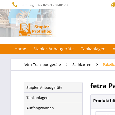
Beratung unter
02861 - 80401-52
Home
Stapler-Anbaugeräte
Tankanlagen
fetra Transportgeräte
Sackkarren
Paketk
fetra P
Stapler-Anbaugeräte
Tankanlagen
Produktfil
Auffangwannen