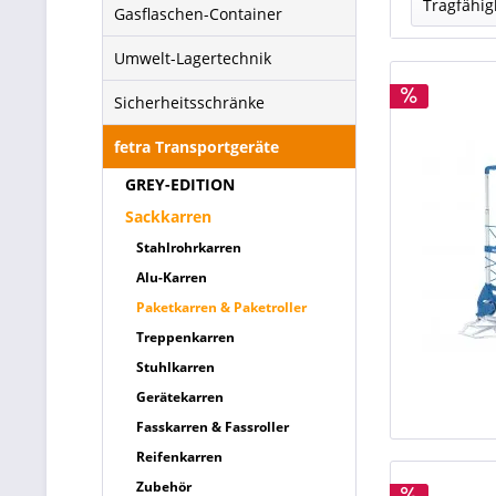
Tragfähig
Gasflaschen-Container
50 k
Umwelt-Lagertechnik
125 
Sicherheitsschränke
250 
300 
fetra Transportgeräte
GREY-EDITION
Sackkarren
Stahlrohrkarren
Alu-Karren
Paketkarren & Paketroller
Treppenkarren
Stuhlkarren
Gerätekarren
Fasskarren & Fassroller
Reifenkarren
Zubehör