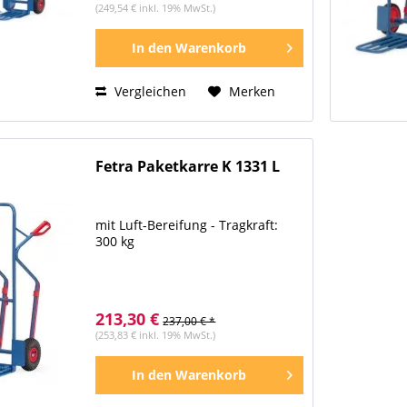
(249,54 € inkl. 19% MwSt.)
In den
Warenkorb
Vergleichen
Merken
Fetra Paketkarre K 1331 L
mit Luft-Bereifung - Tragkraft:
300 kg
213,30 €
237,00 € *
(253,83 € inkl. 19% MwSt.)
In den
Warenkorb