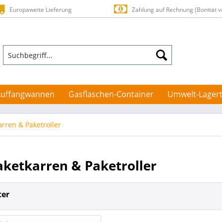
Europaweite Lieferung
Zahlung auf Rechnung (Bonität v
Auffangwannen
Gasflaschen-Container
Umwelt-Lagert
arren & Paketroller
aketkarren & Paketroller
ter