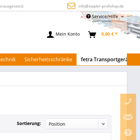
orausgesetzt)
info@stapler-profishop.de
Service/Hilfe
Mein Konto
0,00 € *
echnik
Sicherheitsschränke
fetra Transportgeräte
Sortierung: