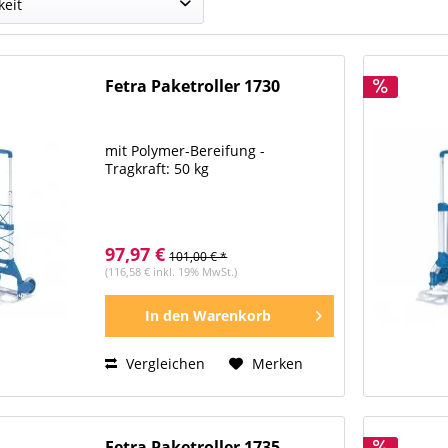
keit
g
(
1
)
kg
(
1
)
Fetra Paketroller 1730
kg
(
3
)
kg
(
4
)
mit Polymer-Bereifung -
Tragkraft: 50 kg
97,97 €
101,00 € *
(116,58 € inkl. 19% MwSt.)
In den
Warenkorb
Vergleichen
Merken
Fetra Paketroller 1735