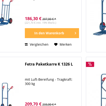
186,30 €
207,00 € *
(221,70 € inkl. 19% MwSt.)
In den
Warenkorb
Vergleichen
Merken
Fetra Paketkarre K 1326 L
mit Luft-Bereifung - Tragkraft:
300 kg
209,70 €
233,00 € *