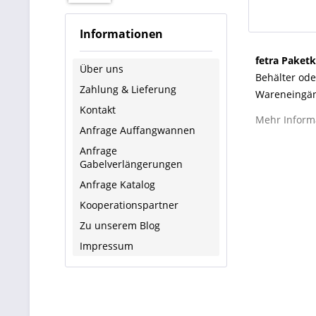
Informationen
fetra Paketk
Über uns
Behälter ode
Zahlung & Lieferung
Wareneingäng
Kontakt
kommissionie
Mehr Inform
praxistaugli
Anfrage Auffangwannen
fetra Paketk
Anfrage
und decken u
Gabelverlängerungen
Lagerleiter,
Anfrage Katalog
wirtschaftli
Kooperationspartner
Zu unserem Blog
Was ist 
Impressum
Definitio
Ein
Paketka
von Paketen,