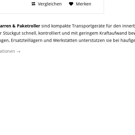
Vergleichen
Merken
arren & Paketroller
sind kompakte Transportgeräte für den innerbe
r Stückgut schnell, kontrolliert und mit geringem Kraftaufwand 
en, Ersatzteillägern und Werkstätten unterstützen sie bei häufi
rnahen Handling. Für Gewerbetreibende zählen dabei vor allem ro
ationen →
che Ladefläche und eine Ausführung, die zu Transportgut, Laufweg
arren & Paketroller an: Sie sind auf den professionellen Dauereinsa
nterschiedliche Anforderungen vom leichten Pakettransport bis zu
 Einkäufer und Verantwortliche in Logistik und Versand ist die Kat
che, langlebige und ergonomische Transportlösungen für standardi
ein Paketkarren oder Paketroller?
n der Kategorie
rren
ist ein handgeführtes Transportgerät mit Rädern, Rahmen, Gr
 Kartons oder Stückgut. Ein
Paketroller
ist die kompaktere Variante