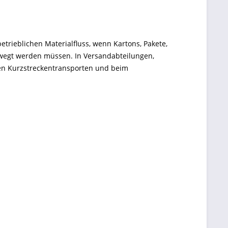
trieblichen Materialfluss, wenn Kartons, Pakete,
bewegt werden müssen. In Versandabteilungen,
gen Kurzstreckentransporten und beim
buste Konstruktion, sauberes Fahrverhalten, eine
en und Einsatzhäufigkeit passt. Genau hier setzen
tz ausgelegt, lassen sich platzsparend integrieren
m täglichen Einsatz im Lagerbetrieb ab. Für
egorie deshalb besonders relevant, wenn
sierte Stückgüter gesucht werden.
iffbereich und einer Auflagefläche zum Bewegen
 mit kleiner Plattform oder Tragfläche für kurze