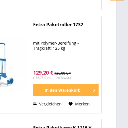
Fetra Paketroller 1732
mit Polymer-Bereifung -
Tragkraft: 125 kg
129,20 €
136,00 € *
(153,75 € inkl. 19% MwSt.)
In den
Warenkorb
Vergleichen
Merken
Fetra Paketkarre K 1116 V