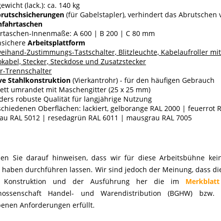
ewicht (lack.): ca. 140 kg
rutschsicherungen
(für Gabelstapler), verhindert das Abrutschen
nfahrtaschen
hrtaschen-Innenmaße: A 600 | B 200 | C 80 mm
hsichere
Arbeitsplattform
eihand-Zustimmungs-Tastschalter, Blitzleuchte, Kabelaufroller mi
okabel, Stecker, Steckdose und Zusatzstecker
r-Trennschalter
ve Stahlkonstruktion
(Vierkantrohr) - für den häufigen Gebrauch
ett umrandet mit Maschengitter (25 x 25 mm)
ers robuste Qualität für langjährige Nutzung
schiedenen Oberflächen: lackiert, gelborange RAL 2000 | feuerrot 
blau RAL 5012 | resedagrün RAL 6011 | mausgrau RAL 7005
en Sie darauf hinweisen, dass wir für diese Arbeitsbühne kei
haben durchführen lassen. Wir sind jedoch der Meinung, dass di
 Konstruktion und der Ausführung her die im
Merkblat
enossenschaft Handel- und Warendistribution (BGHW) bzw.
enen Anforderungen erfüllt.