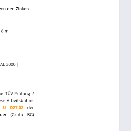
 von den Zinken
t 8 m
RAL 3000 |
ne TÜV-Prüfung /
ese Arbeitsbühne
t U D27.02
der
 der (GroLa BG)