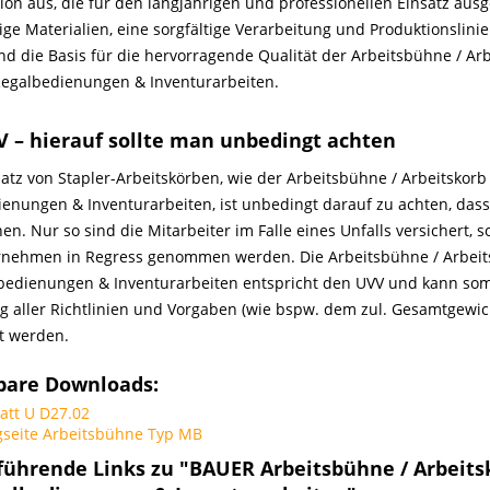
ion aus, die für den langjährigen und professionellen Einsatz ausg
ge Materialien, eine sorgfältige Verarbeitung und Produktionslin
nd die Basis für die hervorragende Qualität der Arbeitsbühne / Ar
Regalbedienungen & Inventurarbeiten.
V – hierauf sollte man unbedingt achten
atz von Stapler-Arbeitskörben, wie der Arbeitsbühne / Arbeitskorb
enungen & Inventurarbeiten, ist unbedingt darauf zu achten, das
en. Nur so sind die Mitarbeiter im Falle eines Unfalls versichert, 
rnehmen in Regress genommen werden. Die Arbeitsbühne / Arbeit
bedienungen & Inventurarbeiten entspricht den UVV und kann som
g aller Richtlinien und Vorgaben (wie bspw. dem zul. Gesamtgewic
t werden.
bare Downloads:
att U D27.02
gseite Arbeitsbühne Typ MB
führende Links zu "BAUER Arbeitsbühne / Arbeits