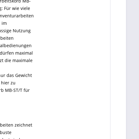
Arbeitskorb MB-
 Für wie viele
Inventurarbeiten
n im
lässige Nutzung
rbeiten
egalbedienungen
r dürfen maximal
nzt die maximale
nur das Gewicht
 hier zu
rb MB-ST/T für
beiten zeichnet
obuste