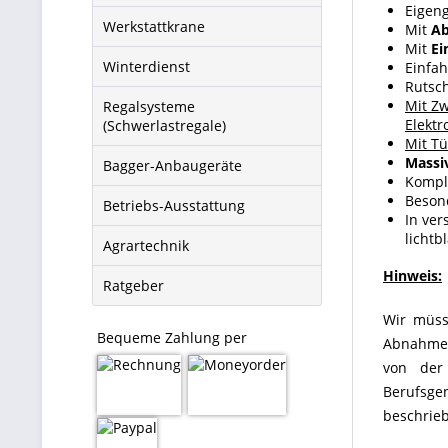
Eigeng
Werkstattkrane
Mit
Ab
Mit
Ei
Winterdienst
Einfa
Rutsc
Mit Zw
Regalsysteme
Elektr
(Schwerlastregale)
Mit Tü
Massi
Bagger-Anbaugeräte
Kompl
Besond
Betriebs-Ausstattung
In ver
licht
Agrartechnik
Hinweis:
Ratgeber
Wir müss
Bequeme Zahlung per
Abnahme 
von der
Berufsg
beschrieb