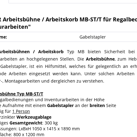
 Arbeitsbühne / Arbeitskorb MB-ST/T für Regalb
urarbeiten"
me:
Gabelstapler
Arbeitsbühnen / Arbeitskorb
Typ MB bieten Sicherheit bei
arbeiten an hochgelegenen Stellen. Die
Arbeitsbühne
, zum Heb
abelstapler, ist ein Hilfsmittel, welches für gelegentlich an er
ende Arbeiten eingesetzt werden kann. Unter solchen Arbeiten s
-, Montagearbeiten und dergleichen zu verstehen.
tsbühne Typ MB-ST/T
egalbedienungen und Inventurarbeiten in der Höhe
ie Aufnahme mit einem
Gabelstapler
an der
breiten
Seite
ig für
1 Person
rzinkter
Werkzeugablage
siges
Gesamtgewicht
: 300 kg
sungen: LxBxH 1050 x 1415 x 1890 mm
fläche: 800 x 1200 mm