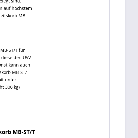
elegt sind.
ien auf höchstem
beitskorb MB-
 MB-ST/T für
s diese den UVV
sonst kann auch
skorb MB-ST/T
it unter
ht 300 kg)
korb MB-ST/T