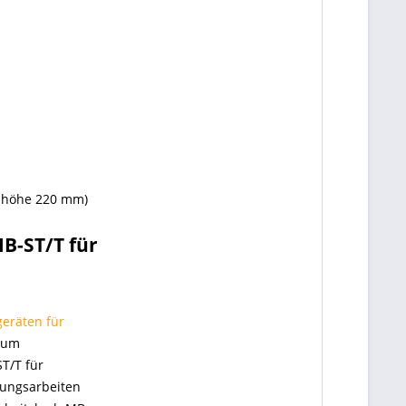
auhöhe 220 mm)
B-ST/T für
eräten für
 zum
T/T für
tungsarbeiten