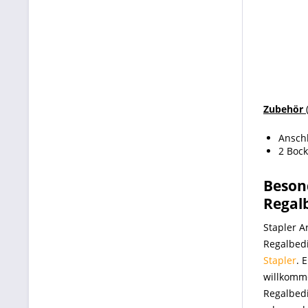
Zubehör
(
Anschl
2 Bock
Beson
Regal
Stapler A
Regalbed
Stapler
. 
willkomme
Regalbedi