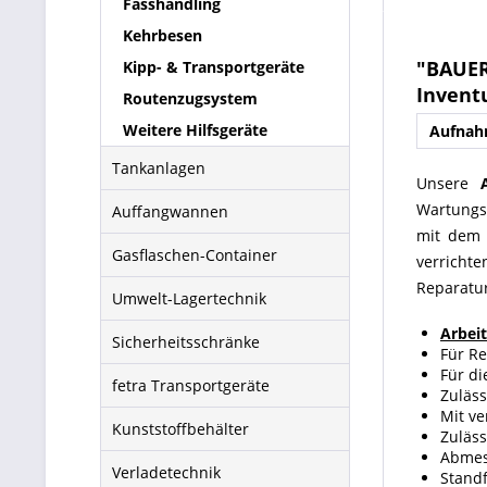
Fasshandling
Kehrbesen
"BAUER
Kipp- & Transportgeräte
Invent
Routenzugsystem
Weitere Hilfsgeräte
Aufnah
Tankanlagen
Unsere
Wartungs
Auffangwannen
mit dem G
Gasflaschen-Container
verricht
Reparatur
Umwelt-Lagertechnik
Arbei
Sicherheitsschränke
Für R
Für d
fetra Transportgeräte
Zuläss
Mit ve
Kunststoffbehälter
Zuläs
Abmes
Verladetechnik
Stand