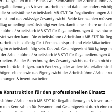
re Tätigkeiten in der Höhe. Zwei Kennzahlen der Arbeitsbühne / 
Regalbedienungen & Inventurarbeiten sind dabei besonders wichtig:
die Arbeitsbühne / Arbeitskorb MB-ST/T für Regalbedienungen & 
en ist und das zulässige Gesamtgewicht. Beide Kennzahlen müsse
lltag unbedingt berücksichtigt werden, damit eine sichere und zu
tsbühne / Arbeitskorb MB-ST/T für Regalbedienungen & Inventura
stet werden kann. Die Arbeitsbühne / Arbeitskorb MB-ST/T für R
rarbeiten ist zulässig für 1 Person, entsprechend viele Mitarbeite
tig im Arbeitskorb tätig sein. Das zul. Gesamtgewicht 300 kg begre
 der Arbeitsbühne / Arbeitskorb MB-ST/T für Regalbedienungen &
rbeiten. Bei der Berechnung des Gesamtgewichts darf man nicht 
nen berücksichtigen, auch Werkzeug oder andere Materialien sind
htigen, ebenso wie das Eigengewicht der Arbeitsbühne / Arbeitsko
ienungen & Inventurarbeiten.
e Konstruktion für den professionellen Einsatz
tsbühne / Arbeitskorb MB-ST/T für Regalbedienungen & Inventurar
en den Kennzahlen für Personen und Gesamtgewicht durch eine r