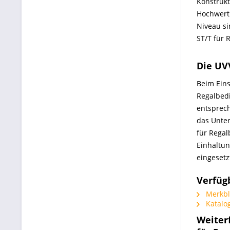
Konstrukt
Hochwerti
Niveau si
ST/T für 
Die UV
Beim Eins
Regalbedi
entsprech
das Unte
für Regal
Einhaltun
eingesetz
Verfüg
Merkbl
Katalo
Weiter