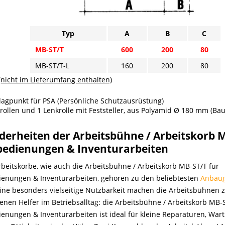
Typ
A
B
C
MB-ST/T
600
200
80
MB-ST/T-L
160
200
80
nicht im Lieferumfang enthalten)
agpunkt für PSA (Persönliche Schutzausrüstung)
rollen und 1 Lenkrolle mit Feststeller, aus Polyamid Ø 180 mm (B
derheiten der Arbeitsbühne / Arbeitskorb M
bedienungen & Inventurarbeiten
rbeitskörbe, wie auch die Arbeitsbühne / Arbeitskorb MB-ST/T für
ienungen & Inventurarbeiten, gehören zu den beliebtesten
Anbaug
Eine besonders vielseitige Nutzbarkeit machen die Arbeitsbühnen
nen Helfer im Betriebsalltag: die Arbeitsbühne / Arbeitskorb MB-S
enungen & Inventurarbeiten ist ideal für kleine Reparaturen, War