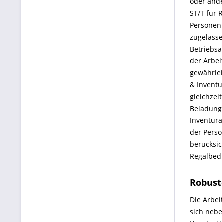
oder ande
ST/T für 
Personen 
zugelass
Betriebsa
der Arbei
gewährlei
& Inventu
gleichzei
Beladung
Inventura
der Perso
berücksic
Regalbed
Robust
Die Arbei
sich neb