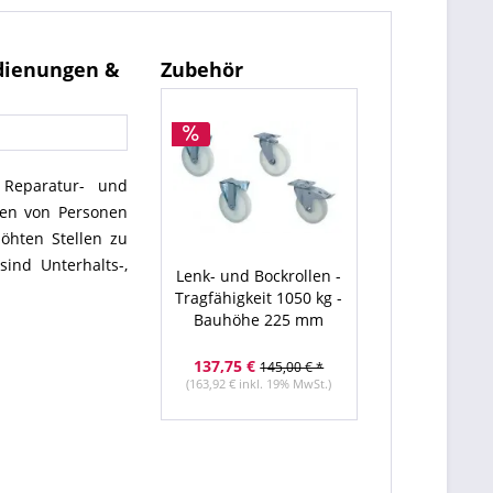
edienungen &
Zubehör
 Reparatur- und
en von Personen
höhten Stellen zu
ind Unterhalts-,
Lenk- und Bockrollen -
Tragfähigkeit 1050 kg -
Bauhöhe 225 mm
137,75 €
145,00 € *
(163,92 € inkl. 19% MwSt.)