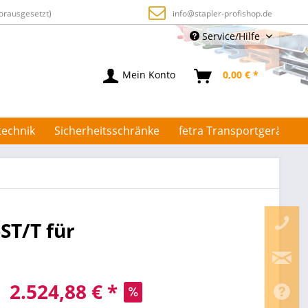
orausgesetzt)
info@stapler-profishop.de
Service/Hilfe
Mein Konto
0,00 € *
technik
Sicherheitsschränke
fetra Transportgeräte
ST/T für
2.524,88 € *