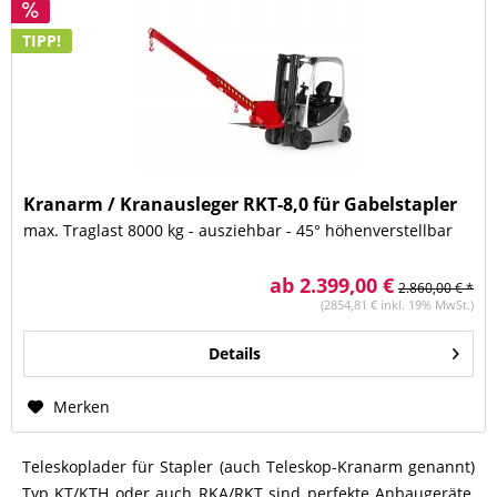
TIPP!
Kranarm / Kranausleger RKT-8,0 für Gabelstapler
max. Traglast 8000 kg - ausziehbar - 45° höhenverstellbar
ab 2.399,00 €
2.860,00 € *
(2854,81 € inkl. 19% MwSt.)
Details
Merken
Teleskoplader für Stapler (auch Teleskop-Kranarm genannt)
Typ KT/KTH oder auch RKA/RKT sind perfekte Anbaugeräte,