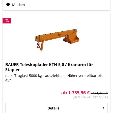
Merken
BAUER Teleskoplader KTH-5,0 / Kranarm für
Stapler
max. Traglast 5000 kg - ausziehbar - Höhenverstellbar bis
45°
ab 1.755,96 €
2.141,42 € *
(2089,59 € inkl. 19% MwSt.)
Details