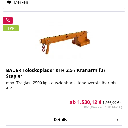
Merken
TIPP!
BAUER Teleskoplader KTH-2,5 / Kranarm für
Stapler
max. Traglast 2500 kg - ausziehbar - Höhenverstellbar bis
45°
ab 1.530,12 €
1.866,00 € *
(1820,84 € inkl. 19% MwSt.)
Details