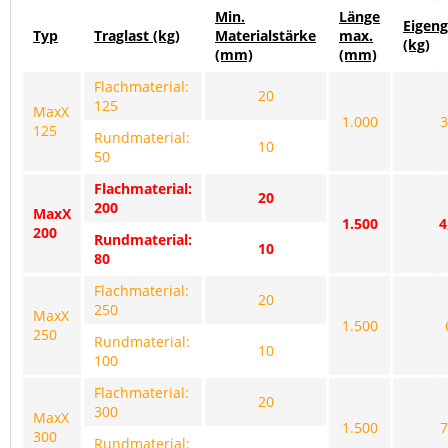
Min.
Länge
Eigen
Typ
Traglast (kg)
Materialstärke
max.
(kg)
(mm)
(mm)
Flachmaterial:
20
125
MaxX
1.000
3
125
Rundmaterial:
10
50
Flachmaterial:
20
200
MaxX
1.500
4
200
Rundmaterial:
10
80
Flachmaterial:
20
250
MaxX
1.500
250
Rundmaterial:
10
100
Flachmaterial:
20
300
MaxX
1.500
7
300
Rundmaterial: