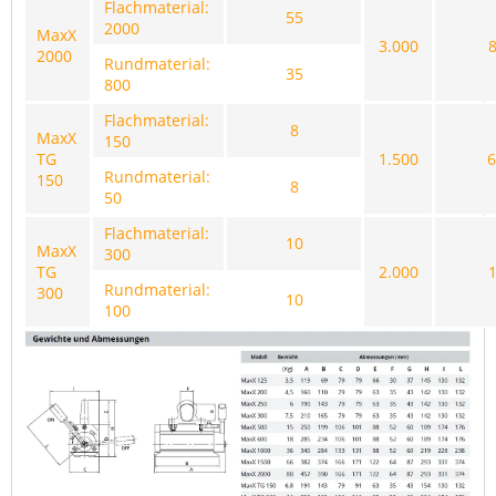
Flachmaterial:
55
2000
MaxX
3.000
2000
Rundmaterial:
35
800
Flachmaterial:
8
MaxX
150
TG
1.500
6
Rundmaterial:
150
8
50
Flachmaterial:
10
MaxX
300
TG
2.000
Rundmaterial:
300
10
100