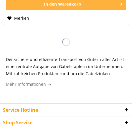
In den
Warenkorb
Merken
Der sichere und effiziente Transport von Gütern aller Art ist
eine zentrale Aufgabe von Gabelstaplern im Unternehmen.
Mit zahlreichen Produkten rund um die Gabelzinken -
Gabelverlängerungen, Anti-Rutsch-Auflagen für Gabelzinken
Mehr Informationen →
und Hilfsgeräten für Staplergabeln - erhöht man nicht nur
die Reichweiter von Gabelstaplern, sondern ermöglicht auch
einen sichere und gleichzeitig schonenden und effizienten
Transport von Gütern aller Art.
Service Hotline
weitere Informationen zu unseren Gabelverlängerungen &
Shop Service
Anti-Rutsch-Auflagen für Stapler...