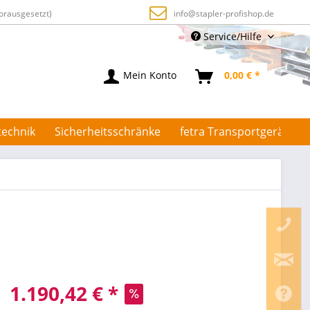
orausgesetzt)
info@stapler-profishop.de
Service/Hilfe
Mein Konto
0,00 € *
technik
Sicherheitsschränke
fetra Transportgeräte
1.190,42 € *