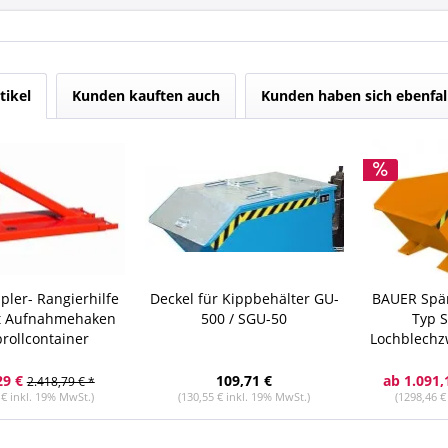
tikel
Kunden kauften auch
Kunden haben sich ebenfal
pler- Rangierhilfe
Deckel für Kippbehälter GU-
BAUER Spä
t Aufnahmehaken
500 / SGU-50
Typ 
brollcontainer
Lochblech
Abl
29 €
109,71 €
ab 1.091,
2.418,79 € *
 € inkl. 19% MwSt.)
(130,55 € inkl. 19% MwSt.)
(1298,46 €