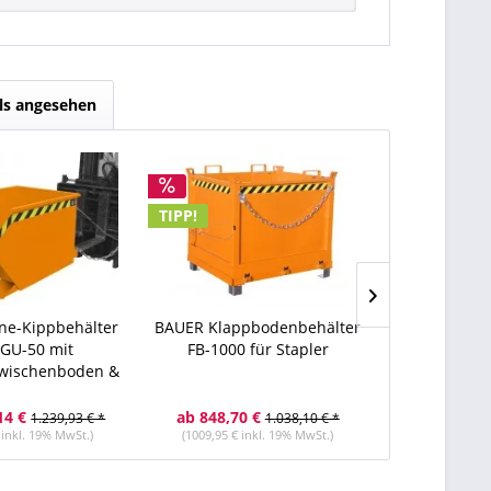
ls angesehen
TIPP!
TIPP!
ne-Kippbehälter
BAUER Klappbodenbehälter
BAUER Schauf
SGU-50 mit
FB-1000 für Stapler
(mechanisch
zwischenboden &
Gabe
asshahn
14 €
ab 848,70 €
1.674,96 
1.239,93 € *
1.038,10 € *
 inkl. 19% MwSt.)
(1009,95 € inkl. 19% MwSt.)
(1993,20 € i