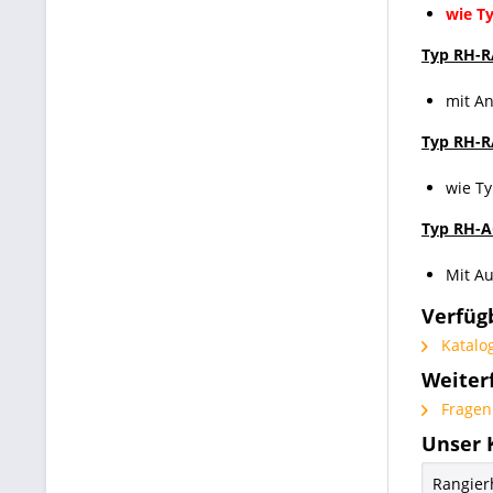
wie T
Typ RH-R
mit A
Typ RH-
wie Ty
Typ RH-A
Mit A
Verfüg
Katalog
Weiter
Fragen 
Unser 
Rangier