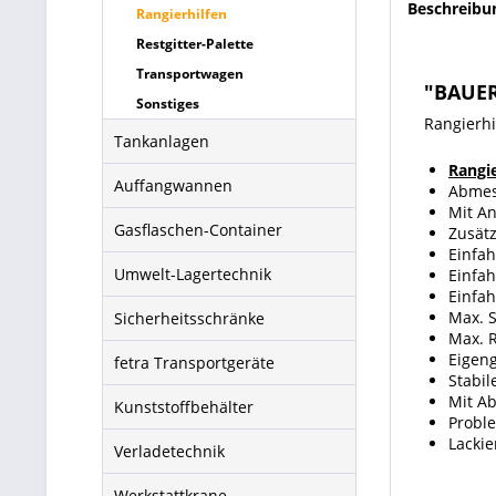
Beschreibu
Rangierhilfen
Restgitter-Palette
Transportwagen
"BAUER
Sonstiges
Rangierhi
Tankanlagen
Rangi
Auffangwannen
Abmes
Mit A
Gasflaschen-Container
Zusät
Einfa
Umwelt-Lagertechnik
Einfa
Einfah
Max. S
Sicherheitsschränke
Max. R
Eigeng
fetra Transportgeräte
Stabil
Mit A
Kunststoffbehälter
Probl
Lackie
Verladetechnik
Werkstattkrane