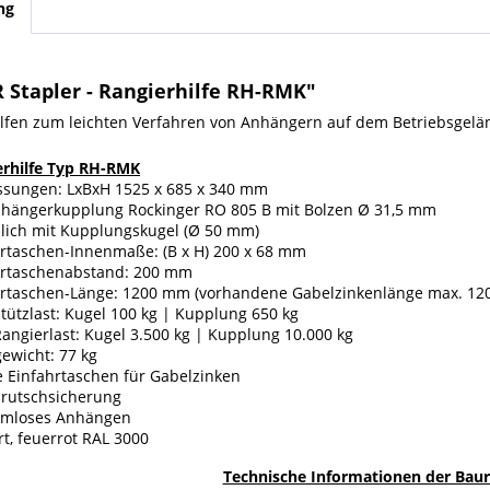
ng
 Stapler - Rangierhilfe RH-RMK"
lfen zum leichten Verfahren von Anhängern auf dem Betriebsgeländ
erhilfe Typ RH-RMK
sungen: LxBxH 1525 x 685 x 340 mm
nhängerkupplung Rockinger RO 805 B mit Bolzen Ø 31,5 mm
zlich mit Kupplungskugel (Ø 50 mm)
hrtaschen-Innenmaße: (B x H) 200 x 68 mm
hrtaschenabstand: 200 mm
rtaschen-Länge: 1200 mm (vorhandene Gabelzinkenlänge max. 1200 
tützlast: Kugel 100 kg | Kupplung 650 kg
angierlast: Kugel 3.500 kg | Kupplung 10.000 kg
ewicht: 77 kg
e Einfahrtaschen für Gabelzinken
brutschsicherung
emloses Anhängen
rt, feuerrot RAL 3000
Technische Informationen der Baur