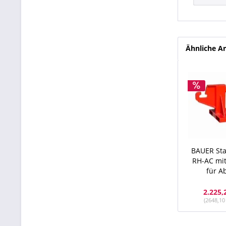
Ähnliche Ar
BAUER Sta
RH-AC mi
für A
2.225,
(2648,10