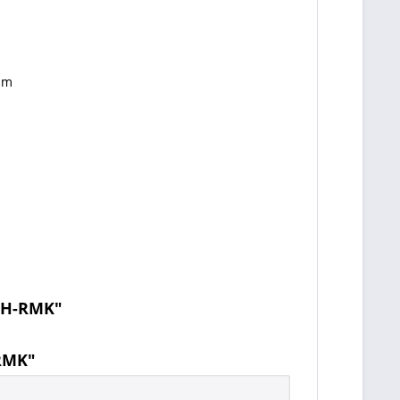
mm
 RH-RMK"
-RMK"