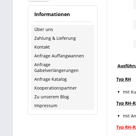
Informationen
Über uns
Zahlung & Lieferung
Kontakt
Anfrage Auffangwannen
Anfrage
Ausführ
Gabelverlängerungen
Anfrage Katalog
Typ RH
Kooperationspartner
mit K
Zu unserem Blog
Typ RH-
Impressum
mit A
Typ RH-