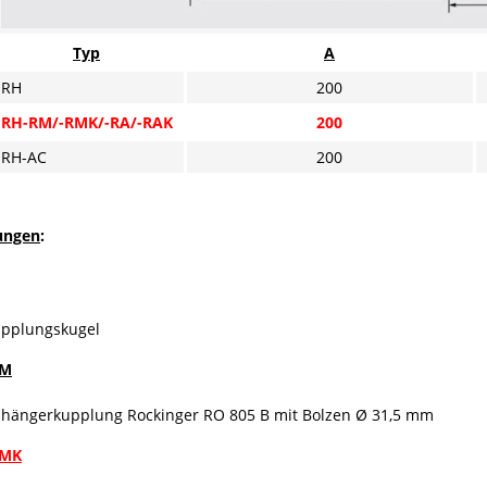
Typ
A
RH
200
RH-RM/-RMK/-RA/-RAK
200
RH-AC
200
ungen
:
upplungskugel
RM
nhängerkupplung Rockinger RO 805 B mit Bolzen Ø 31,5 mm
RMK