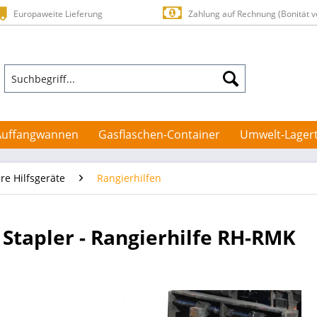
Europaweite Lieferung
Zahlung auf Rechnung (Bonität v
Auffangwannen
Gasflaschen-Container
Umwelt-Lager
re Hilfsgeräte
Rangierhilfen
Stapler - Rangierhilfe RH-RMK