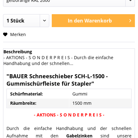
In den
Warenkorb
Merken
Beschreibung
- AKTIONS - S O N D E R P R E I S - Durch die einfache
Handhabung und der schnellen...
"BAUER Schneeschieber SCH-L-1500 -
Gummischürfleiste für Stapler"
Schürfmaterial:
Gummi
Räumbreite:
1500 mm
- AKTIONS - S O N D E R P R E I S -
Durch die einfache Handhabung und der schnellen
Aufnahme mit den
Gabelzinken
sind unsere