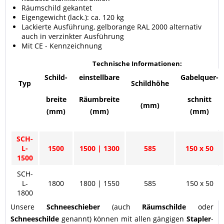
Räumschild gekantet
Eigengewicht (lack.): ca. 120 kg
Lackierte Ausführung, gelborange RAL 2000 alternativ
auch in verzinkter Ausführung
Mit CE - Kennzeichnung
Technische Informationen:
Schild-
einstellbare
Gabelquer-
Typ
Schildhöhe
breite
Räumbreite
schnitt
(mm)
(mm)
(mm)
(mm)
SCH-
L-
1500
1500 | 1300
585
150 x 50
1500
SCH-
L-
1800
1800 | 1550
585
150 x 50
1800
Unsere
Schneeschieber
(auch
Räumschilde
oder
Schneeschilde
genannt) können mit allen gängigen
Stapler
-