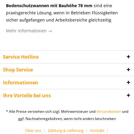
Bodenschutzwannen mit Bauhöhe 78 mm
sind eine
praxisgerechte Lösung, wenn in Betrieben Flüssigkeiten
sicher aufgefangen und Arbeitsbereiche gleichzeitig
möglichst flach befahrbar bleiben sollen. Gerade in
Mehr Informationen →
Werkstätten, Instandhaltungsbereichen, kommunalen
Betriebshöfen oder in der Industrie zählt nicht nur das
Auffangvolumen, sondern auch eine geringe Aufbauhöhe,
damit Fässer, Gebinde, Maschinen oder mobile Arbeitsmittel
Service Hotline
ohne aufwendige Übergänge positioniert werden können.
Shop Service
Diese Kategorie richtet sich an Gewerbetreibende, Behörden
und Institutionen, die Wert auf saubere Stellflächen,
Informationen
geordnetes Gefahrstoffhandling und eine belastbare
Ausführung legen. Die niedrige Bauhöhe von 78 mm
Ihre Vorteile bei uns
erleichtert das Handling im Alltag und reduziert den
Aufwand beim innerbetrieblichen Materialfluss. Im Stapler-
* Alle Preise verstehen sich zzgl. Mehrwertsteuer und
Versandkosten
und
Profishop finden professionelle Anwender
ggf. Nachnahmegebühren, wenn nicht anders beschrieben
Bodenschutzwannen für unterschiedliche Einsatzszenarien
im Umfeld von Leckageschutz, Abfüllsicherheit und
Über uns
Zahlung & Lieferung
Kontakt