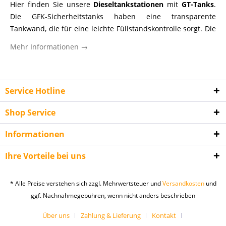
Hier finden Sie unsere
Dieseltankstationen
mit
GT-Tanks
.
Die GFK-Sicherheitstanks haben eine transparente
Tankwand, die für eine leichte Füllstandskontrolle sorgt. Die
langlebigen GT-Tanks mit
allgemeiner bauaufsichtlicher
Mehr Informationen →
Zulassung
sind nicht nur
100 % korrosionsbeständig
sondern auch für
Diesel
und
RME
(Biodiesel) geeignet.
Tankfüße sorgen für einen sicheren Stand. Unsere
Dieselbatterieanlagen mit GT-Tanks bestehen aus mehreren
Service Hotline
GT-Tanks als 2er-, 3er-, 4er- und 5er-Batterie. Die kleinste
Shop Service
Kombination beinhaltet 2000 Liter während das Maximum
10000 Liter beträgt. Die Batterieanlagen sind mit einer
Informationen
Elektropumpe ausgestattet, welche am ersten Tank
stirnseitig montiert werden muss. Zugelassen sind die
Ihre Vorteile bei uns
Batterieanlagen zur Aufstellung im Gebäude oder unter
Dach ohne Auffangwanne, jedoch auf flüssigkeitsdichtem
* Alle Preise verstehen sich zzgl. Mehrwertsteuer und
Versandkosten
und
Boden mit 1 cm Aufkantung.
ggf. Nachnahmegebühren, wenn nicht anders beschrieben
Die langlebigen
DWT-Tanks
mit allgemeiner
Über uns
Zahlung & Lieferung
Kontakt
bauaufsichtlicher Zulassung sind doppelwandig gebaut und