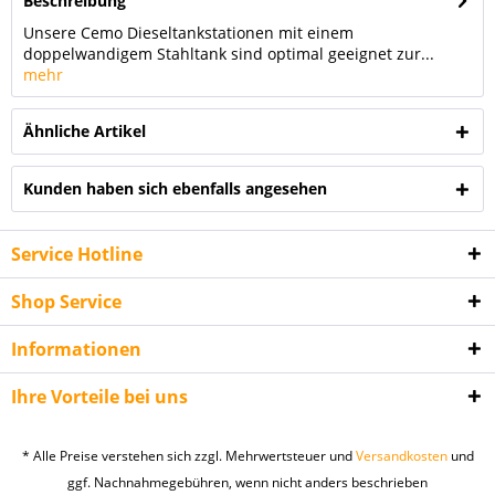
Beschreibung
Unsere Cemo Dieseltankstationen mit einem
doppelwandigem Stahltank sind optimal geeignet zur...
mehr
Ähnliche Artikel
Kunden haben sich ebenfalls angesehen
Service Hotline
Shop Service
Informationen
Ich habe die
Datenschutzerklärung
gelesen,
Ihre Vorteile bei uns
verstanden und stimme zu. *
Mit * gekennzeichnete Felder sind Pflichtfelder.
* Alle Preise verstehen sich zzgl. Mehrwertsteuer und
Versandkosten
und
Senden
ggf. Nachnahmegebühren, wenn nicht anders beschrieben