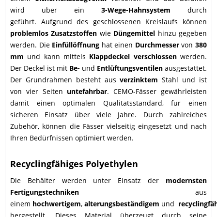
wird über ein
3-Wege-Hahnsystem
durch
geführt. Aufgrund des geschlossenen Kreislaufs können
problemlos
Zusatzstoffen
wie
Düngemittel
hinzu gegeben
werden. Die
Einfüllöffnung
hat einen
Durchmesser
von
380
mm
und kann mittels
Klappdeckel verschlossen
werden.
Der Deckel ist mit
Be-
und
Entlüftungsventilen
ausgestattet.
Der Grundrahmen besteht aus
verzinktem
Stahl und ist
von vier Seiten
untefahrbar
. CEMO-Fässer gewährleisten
damit einen optimalen Qualitätsstandard, für einen
sicheren Einsatz über viele Jahre. Durch zahlreiches
Zubehör, können die Fässer vielseitig eingesetzt und nach
Ihren Bedürfnissen optimiert werden.
Recyclingfähiges Polyethylen
Die Behälter werden unter Einsatz der
modernsten
Fertigungstechniken
aus
einem
hochwertigem
,
alterungsbeständigem
und
recyclingfä
hergestellt. Dieses Material überzeugt durch seine