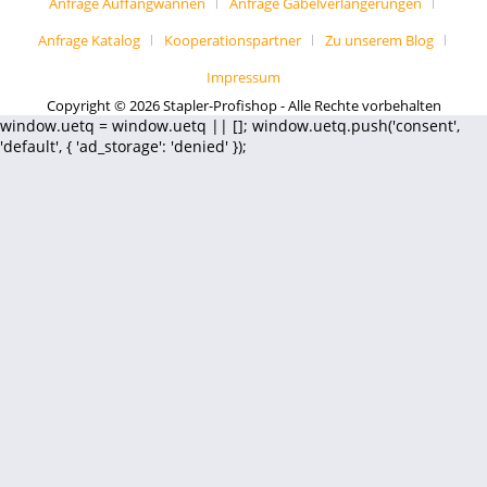
Anfrage Auffangwannen
Anfrage Gabelverlängerungen
Anfrage Katalog
Kooperationspartner
Zu unserem Blog
Impressum
Copyright © 2026 Stapler-Profishop - Alle Rechte vorbehalten
window.uetq = window.uetq || []; window.uetq.push('consent',
'default', { 'ad_storage': 'denied' });