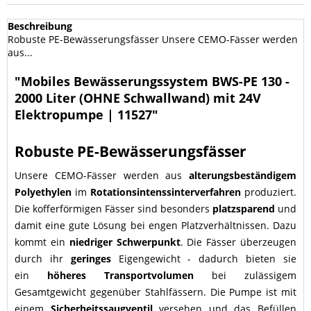
Beschreibung
Robuste PE-Bewässerungsfässer Unsere CEMO-Fässer werden
aus...
"Mobiles Bewässerungssystem BWS-PE 130 -
2000 Liter (OHNE Schwallwand) mit 24V
Elektropumpe | 11527"
Robuste PE-Bewässerungsfässer
Unsere CEMO-Fässer werden
aus
alterungsbeständigem
Polyethylen
im
Rotationsintenssinterverfahren
produziert.
Die kofferförmigen Fässer sind besonders
platzsparend
und
damit eine gute Lösung bei engen Platzverhältnissen. Dazu
kommt ein
niedriger
Schwerpunkt
. Die Fässer überzeugen
durch ihr
geringes
Eigengewicht - dadurch bieten sie
ein
höheres Transportvolumen
bei zulässigem
Gesamtgewicht gegenüber Stahlfässern. Die Pumpe ist mit
einem
Sicherheitssaugventil
versehen und das Befüllen