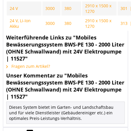
2910 x 1500 x
24 V
3000
380
301 
1270
24 V, Li-Ion
2910 x 1500 x
3000
380
313 
Akku
1270
Weiterführende Links zu "Mobiles
Bewässerungssystem BWS-PE 130 - 2000 Liter
(OHNE Schwallwand) mit 24V Elektropumpe
| 11527"
Fragen zum Artikel?
Unser Kommentar zu "Mobiles
Bewässerungssystem BWS-PE 130 - 2000 Liter
(OHNE Schwallwand) mit 24V Elektropumpe
| 11527"
Dieses System bietet im Garten- und Landschaftsbau
und für viele Dienstleister (Gebäudereiniger etc.) ein
optimales Preis-Leistungs-Verhältnis.