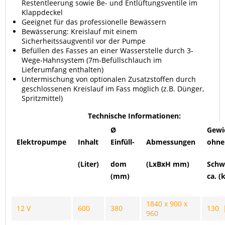
Restentleerung sowie Be- und Entlüftungsventile im
Klappdeckel
Geeignet für das professionelle Bewässern
Bewässerung: Kreislauf mit einem
Sicherheitssaugventil vor der Pumpe
Befüllen des Fasses an einer Wasserstelle durch 3-
Wege-Hahnsystem (7m-Befüllschlauch im
Lieferumfang enthalten)
Untermischung von optionalen Zusatzstoffen durch
geschlossenen Kreislauf im Fass möglich (z.B. Dünger,
Spritzmittel)
Technische Informationen:
Ø
Gewi
Elektropumpe
Inhalt
Einfüll-
Abmessungen
ohne
(Liter)
dom
(LxBxH mm)
Schw
(mm)
ca. (
1840 x 900 x
12 V
600
380
130 
960