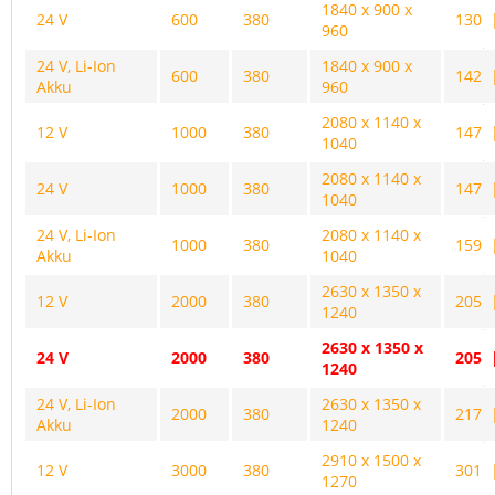
1840 x 900 x
24 V
600
380
130 
960
24 V, Li-Ion
1840 x 900 x
600
380
142 
Akku
960
2080 x 1140 x
12 V
1000
380
147 
1040
2080 x 1140 x
24 V
1000
380
147 
1040
24 V, Li-Ion
2080 x 1140 x
1000
380
159 
Akku
1040
2630 x 1350 x
12 V
2000
380
205 
1240
2630 x 1350 x
24 V
2000
380
205 
1240
24 V, Li-Ion
2630 x 1350 x
2000
380
217 
Akku
1240
2910 x 1500 x
12 V
3000
380
301 
1270