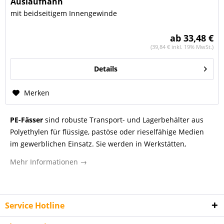
Auslaufhahn
mit beidseitigem Innengewinde
ab 33,48 €
(39,84 € inkl. 19% MwSt.)
Details
Merken
PE-Fässer
sind robuste Transport- und Lagerbehälter aus
Polyethylen für flüssige, pastöse oder rieselfähige Medien
im gewerblichen Einsatz. Sie werden in Werkstätten,
Industrieunternehmen, kommunalen Betrieben,
Mehr Informationen →
Laborumgebungen und Serviceorganisationen genutzt,
wenn Inhalte sicher gesammelt, bereitgestellt,
zwischengelagert oder innerbetrieblich transportiert
werden sollen. Polyethylen ist ein widerstandsfähiger
Service Hotline
Kunststoff, der sich durch geringes Eigengewicht, gute