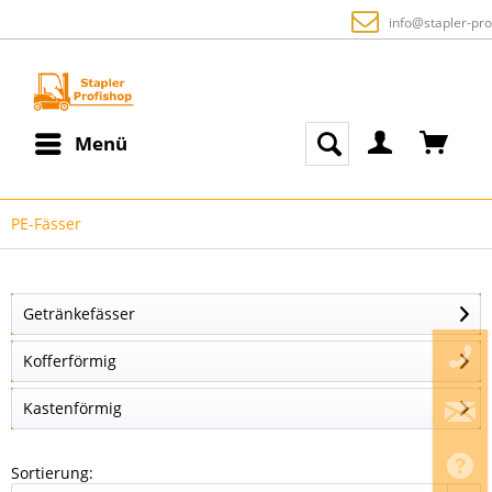
info@stapler-profishop.de
Menü
PE-Fässer
Getränkefässer
Kofferförmig
Kastenförmig
Sortierung: