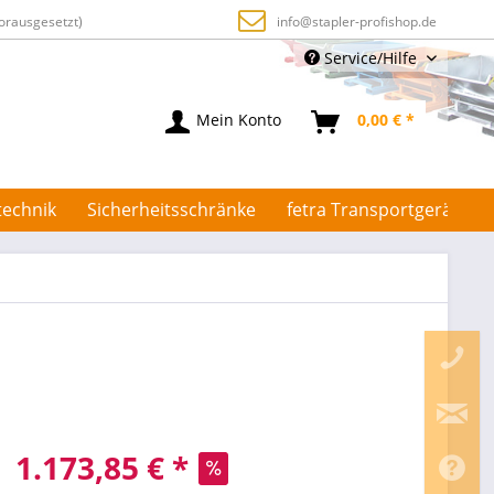
orausgesetzt)
info@stapler-profishop.de
Service/Hilfe
Mein Konto
0,00 € *
technik
Sicherheitsschränke
fetra Transportgeräte
1.173,85 € *