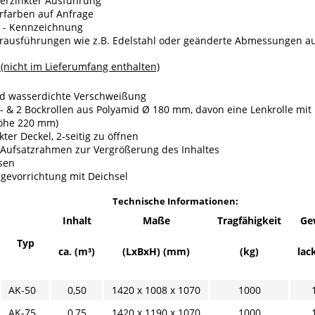
verzinkter Ausführung
rfarben auf Anfrage
E - Kennzeichnung
rausführungen wie z.B. Edelstahl oder geänderte Abmessungen au
(nicht im Lieferumfang enthalten)
nd wasserdichte Verschweißung
- & 2 Bockrollen aus Polyamid Ø 180 mm, davon eine Lenkrolle mit F
öhe 220 mm)
kter Deckel, 2-seitig zu öffnen
-Aufsatzrahmen zur Vergrößerung des Inhaltes
sen
gevorrichtung mit Deichsel
Technische Informationen:
Inhalt
Maße
Tragfähigkeit
Ge
Typ
ca. (m³)
(LxBxH) (mm)
(kg)
lac
AK-50
0,50
1420 x 1008 x 1070
1000
AK-75
0,75
1420 x 1190 x 1070
1000