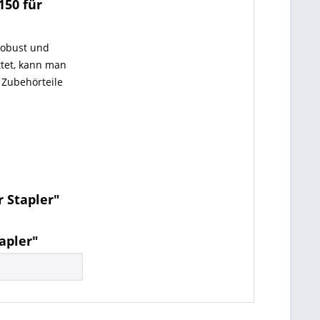
50 für
robust und
ttet, kann man
 Zubehörteile
 Stapler"
apler"