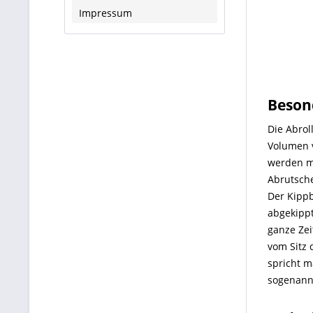
Impressum
Beson
Die Abrol
Volumen v
werden m
Abrutsche
Der Kippb
abgekippt
ganze Zei
vom Sitz 
spricht m
sogenannt