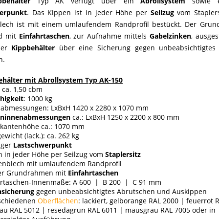
pbehälter
Typ AK verfügt über ein
Abrollsystem
sowie 
erpunkt
. Das Kippen ist in jeder Höhe per
Seilzug
vom Stapler
ech ist mit einem umlaufendem Randprofil bestückt. Der Grun
nd mit
Einfahrtaschen
, zur Aufnahme mittels
Gabelzinken
, ausge
der
Kippbehälter
über eine Sicherung gegen unbeabsichtigtes
n.
ehälter mit Abrollsystem Typ AK-150
: ca. 1,50 cbm
higkeit
: 1000 kg
abmessungen: LxBxH 1420 x 2280 x 1070 mm
ninnenabmessungen
ca.: LxBxH 1250 x 2200 x 800 mm
tkantenhöhe ca.: 1070 mm
ewicht (lack.): ca. 262 kg
iger
Lastschwerpunkt
 in jeder Höhe per Seilzug vom
Staplersitz
nblech mit umlaufendem Randprofil
ler Grundrahmen mit
Einfahrtaschen
hrtaschen-Innenmaße: A 600 | B 200 | C 91 mm
nsicherung
gegen unbeabsichtigtes Abrutschen und Auskippen
rschiedenen
Oberflächen
: lackiert, gelborange RAL 2000 | feuerrot 
lau RAL 5012 | resedagrün RAL 6011 | mausgrau RAL 7005 oder in