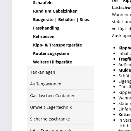
Der
Kip
Schaufeln
Lastschw
Rund um Gabelzinken
Wannenbl
Baugeräte | Behälter | Silos
stabil u
Fasshandling
verfügt 
Auskippe
Kehrbesen
Kipp- & Transportgeräte
Kippb
Routenzugsystem
Inhalt
Tragfä
Weitere Hilfsgeräte
Außen
Mulde
Tankanlagen
Schüt
Eigeng
Auffangwannen
Günst
Kippen
Gasflaschen-Container
Wanne
Stabi
Umwelt-Lagertechnik
Einfa
Kette
Sicherheitsschränke
In ve
lichtb
fetra Transportgeräte