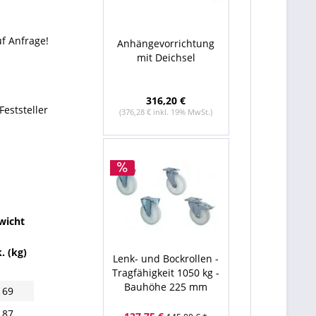
f Anfrage!
Anhängevorrichtung
mit Deichsel
316,20 €
eststeller
(376,28 € inkl. 19% MwSt.)
wicht
k. (kg)
Lenk- und Bockrollen -
Tragfähigkeit 1050 kg -
Bauhöhe 225 mm
169
187