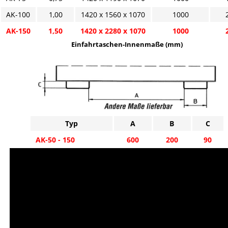
AK-100
1,00
1420 x 1560 x 1070
1000
AK-150
1,50
1420 x 2280 x 1070
1000
Einfahrtaschen-Innenmaße (mm)
Typ
A
B
C
AK-50 - 150
600
200
90