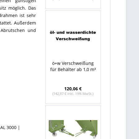
einen günstigen
sitz möglich. Das
drahmen ist sehr
stattet. Außerdem
 Abrutschen und
ö+w Verschweißung
für Behälter ab 1,0 m³
120,06 €
(142,87 € inkl. 19% MwSt.)
RAL 3000 |