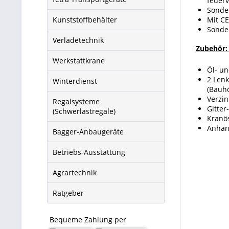
feuer
Sonde
Kunststoffbehälter
Mit C
Sonde
Verladetechnik
Zubehör
:
Werkstattkrane
Öl- u
2 Lenk
Winterdienst
(Bauh
Verzin
Regalsysteme
Gitter
(Schwerlastregale)
Kranö
Anhän
Bagger-Anbaugeräte
Betriebs-Ausstattung
Agrartechnik
Ratgeber
Bequeme Zahlung per