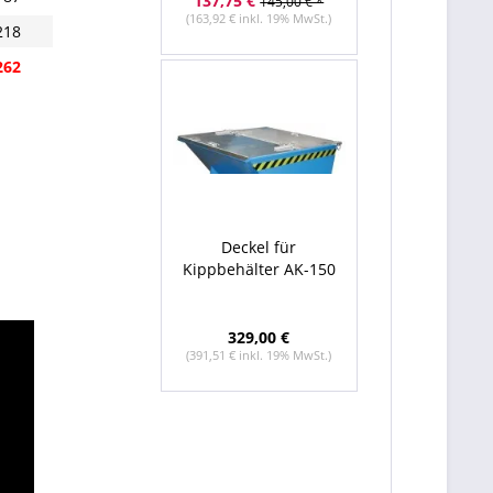
137,75 €
145,00 € *
(163,92 € inkl. 19% MwSt.)
218
262
Deckel für
Kippbehälter AK-150
329,00 €
(391,51 € inkl. 19% MwSt.)