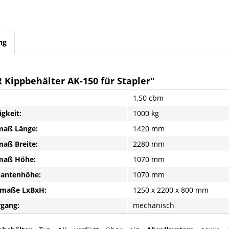
ng
 Kippbehälter AK-150 für Stapler"
1,50 cbm
igkeit:
1000 kg
aß Länge:
1420 mm
aß Breite:
2280 mm
aß Höhe:
1070 mm
kantenhöhe:
1070 mm
maße LxBxH:
1250 x 2200 x 800 mm
rgang:
mechanisch