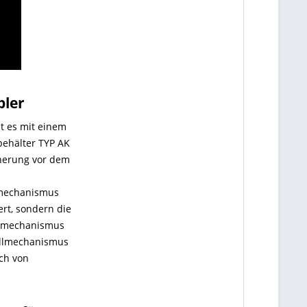
pler
bt es mit einem
behälter TYP AK
herung vor dem
llmechanismus
ert, sondern die
ippmechanismus
rollmechanismus
ch von