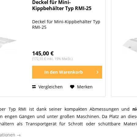
Deckel für Mini-
Kippbehälter Typ RMI-25
Deckel für Mini-Kippbehälter Typ
RMI-25
145,00 €
(172,55 € inkl. 19% MwSt.)
In den
Warenkorb
Vergleichen
Merken
pper Typ RMI ist dank seiner kompakten Abmessungen und
n
in engen Gängen und unter großen Maschinen. Da Platz an diesen
hältern als Transportgerät für Schrott oder schüttbare Mater
 ist aus 3 mm Stahlblech gefertigt und zeichnet sich daher durc
ationen →