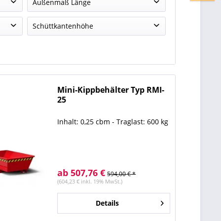
Außenmaß Länge
1075 mm
(
3
)
Schüttkantenhöhe
450 mm
(
3
)
Mini-Kippbehälter Typ RMI-
25
Inhalt: 0,25 cbm - Traglast: 600 kg
ab 507,76 €
594,00 € *
(604,23 € inkl. 19% MwSt.)
Details