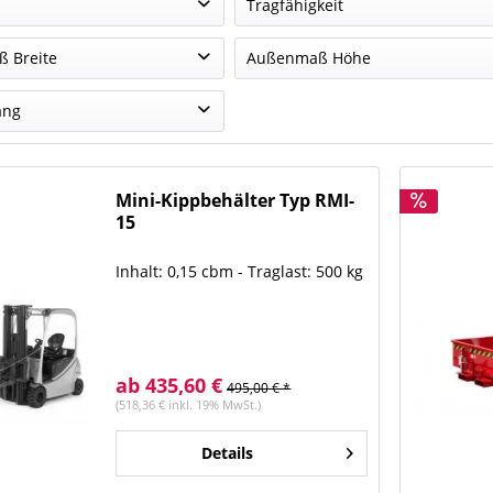
Tragfähigkeit
 cbm
(
1
)
500 kg
(
1
)
 Breite
Außenmaß Höhe
 cbm
(
1
)
600 kg
(
1
)
 mm
(
1
)
450 mm
(
3
)
ang
 cbm
(
1
)
750 kg
(
1
)
 mm
(
1
)
anisch
(
3
)
0 mm
(
1
)
Mini-Kippbehälter Typ RMI-
15
Inhalt: 0,15 cbm - Traglast: 500 kg
ab 435,60 €
495,00 € *
(518,36 € inkl. 19% MwSt.)
Details