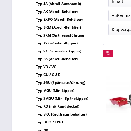
Inhalt
Typ 4A (Abroll-Automatik)
Typ AK (Abroll-Behälter)
0,15
Außenmaß
Typ EXPO (Abroll-Behälter)
0,25
Typ BKM (Abroll-Behälter)
675
Kippvorg
0,35
Typ SKM (Späneausführung)
975
mech
Typ 3S (3-Seiten-Kipper)
133
Typ SK (Schwerlastkipper)
Typ BK (Abroll-Behälter)
Typ VD / VG
Typ GU / GU-E
Typ SGU (Späneausführung)
Typ MGU (Minikipper)
Typ SMGU (Mini-Spänekipper)
Typ RD (mit Runddeckel)
Typ BKC (Großraumbehälter)
Typ DUO / TRIO
Typ NK