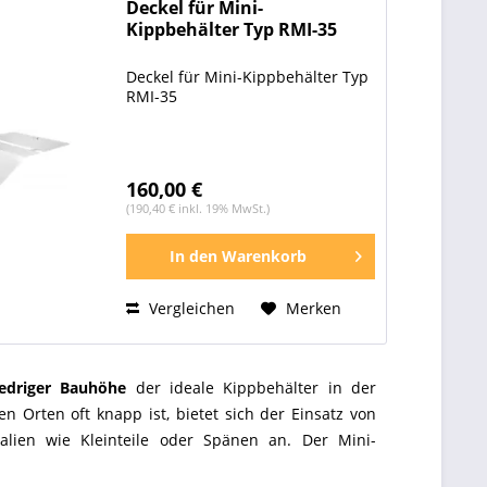
Deckel für Mini-
Kippbehälter Typ RMI-35
Deckel für Mini-Kippbehälter Typ
RMI-35
160,00 €
(190,40 € inkl. 19% MwSt.)
In den
Warenkorb
Vergleichen
Merken
iedriger Bauhöhe
der ideale Kippbehälter in der
 Orten oft knapp ist, bietet sich der Einsatz von
ialien wie Kleinteile oder Spänen an. Der Mini-
h eine sehr robuste Bauweise aus. Er ist außerdem