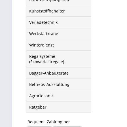
bequem per S
Kunststoffbehälter
Weitere Info
Maxima
Verladetechnik
RMI.
Werkstattkrane
Mini
Winterdienst
Mit ei
Regalsysteme
wenn e
(Schwerlastregale)
können
Bagger-Anbaugeräte
Robu
Betriebs-Ausstattung
Trotz 
Agrartechnik
ausgel
normal
Ratgeber
Staple
Bequeme Zahlung per
Viel