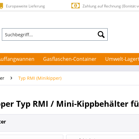
Europaweite Lieferung
Zahlung auf Rechnung (Bonität v
Auffangwannen
Gasflaschen-Container
Umwelt-Lager
per
Typ RMI (Minikipper)
per Typ RMI / Mini-Kippbehälter fü
ter