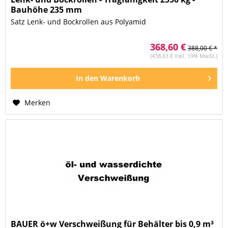
Bauhöhe 235 mm
Satz Lenk- und Bockrollen aus Polyamid
368,60 €
388,00 € *
(438,63 € inkl. 19% MwSt.)
In den
Warenkorb
Merken
BAUER ö+w Verschweißung für Behälter bis 0,9 m³