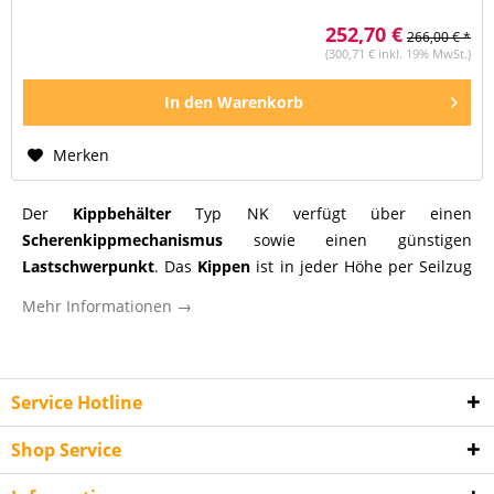
252,70 €
266,00 € *
(300,71 € inkl. 19% MwSt.)
In den
Warenkorb
Merken
Der
Kippbehälter
Typ NK verfügt über einen
Scherenkippmechanismus
sowie einen günstigen
Lastschwerpunkt
. Das
Kippen
ist in jeder Höhe per Seilzug
vom
Staplersitz
möglich. Das Wannenblech ist mit einem
Mehr Informationen →
umlaufendem Randprofil bestückt. Der
Grundrahmen
ist
sehr stabil und mit
Einfahrtaschen
, zur Aufnahme mittels
Gabelzinken
, ausgestattet. Außerdem verfügt der
Kippbehälter
eine Sicherung gegen unbeabsichtigtes
Service Hotline
Abrutschen und Auskippen.
Shop Service