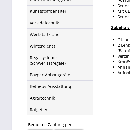
Ausfü
Sonde
Kunststoffbehälter
Mit C
Sonde
Verladetechnik
Zubehör:
Werkstattkrane
Öl- u
2 Lenk
Winterdienst
(Bauh
Verzin
Regalsysteme
Kranö
(Schwerlastregale)
Anhän
Aufna
Bagger-Anbaugeräte
Betriebs-Ausstattung
Agrartechnik
Ratgeber
Bequeme Zahlung per