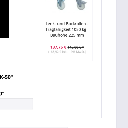
Lenk- und Bockrollen -
Tragfähigkeit 1050 kg -
Bauhöhe 225 mm
137,75 €
145,00 € *
(163,92 € inkl. 19% MwSt.)
K-50"
0"