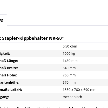
ng
 Stapler-Kippbehälter NK-50"
0,50 cbm
igkeit:
1000 kg
aß Länge:
1450 mm
aß Breite:
840 mm
aß Höhe:
760 mm
kantenhöhe:
670 mm
maße LxBxH:
1350 x 760 x 690 mm
rgang:
mechanisch