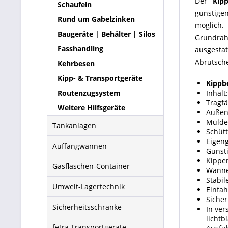
Der
Kip
Schaufeln
günstig
Rund um Gabelzinken
möglich
Baugeräte | Behälter | Silos
Grundrah
Fasshandling
ausgesta
Abrutsch
Kehrbesen
Kipp- & Transportgeräte
Kippb
Routenzugsystem
Inhalt
Tragfä
Weitere Hilfsgeräte
Außen
Mulde
Tankanlagen
Schüt
Eigeng
Auffangwannen
Günst
Kippen
Gasflaschen-Container
Wanne
Stabi
Umwelt-Lagertechnik
Einfa
Siche
Sicherheitsschränke
In ver
lichtb
fetra Transportgeräte