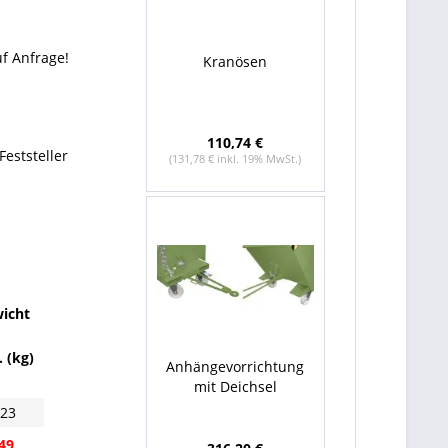
f Anfrage!
Kranösen
110,74 €
eststeller
(131,78 € inkl. 19% MwSt.)
icht
. (kg)
Anhängevorrichtung
mit Deichsel
123
49