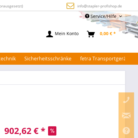
orausgesetzt)
info@stapler-profishop.de
Service/Hilfe
Mein Konto
0,00 € *
technik
Sicherheitsschränke
fetra Transportgeräte
902,62 € *