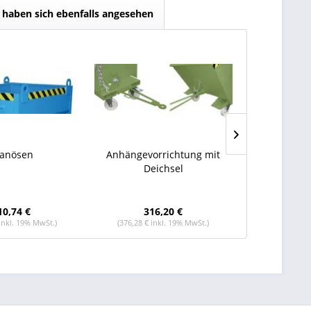
haben sich ebenfalls angesehen
anösen
Anhängevorrichtung mit
Deckel für K
Deichsel
10,74 €
316,20 €
109
 inkl. 19% MwSt.)
(376,28 € inkl. 19% MwSt.)
(130,55 € i