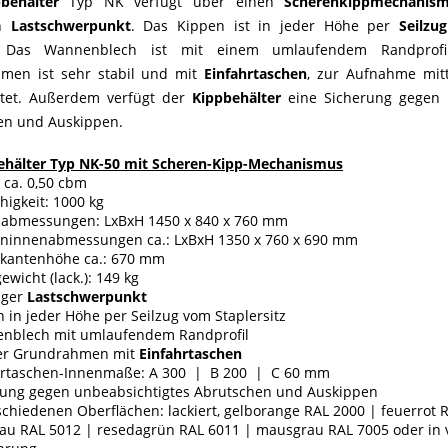
pbehälter
Typ NK verfügt über einen
Scherenkippmechanis
en
Lastschwerpunkt
. Das Kippen ist in jeder Höhe per
Seilzu
. Das Wannenblech ist mit einem umlaufendem Randprofil
men ist sehr stabil und mit
Einfahrtaschen
, zur Aufnahme mit
ttet. Außerdem verfügt der
Kippbehälter
eine Sicherung gegen 
en und Auskippen.
ehälter Typ NK-50 mit Scheren-Kipp-Mechanismus
: ca. 0,50 cbm
higkeit: 1000 kg
abmessungen: LxBxH 1450 x 840 x 760 mm
ninnenabmessungen ca.: LxBxH 1350 x 760 x 690 mm
tkantenhöhe ca.: 670 mm
ewicht (lack.): 149 kg
iger
Lastschwerpunkt
 in jeder Höhe per Seilzug vom Staplersitz
nblech mit umlaufendem Randprofil
ler Grundrahmen mit
Einfahrtaschen
hrtaschen-Innenmaße: A 300 | B 200 | C 60 mm
rung gegen unbeabsichtigtes Abrutschen und Auskippen
schiedenen Oberflächen: lackiert, gelborange RAL 2000 | feuerrot 
lau RAL 5012 | resedagrün RAL 6011 | mausgrau RAL 7005 oder in 