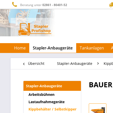
Beratung unter
02861 - 80401-52
Home
Stapler-Anbaugeräte
Tankanlagen
Übersicht
Stapler-Anbaugeräte
Kippb
BAUER 
Stapler-Anbaugeräte
Arbeitsbühnen
Lastaufnahmegeräte
Kippbehälter / Selbstkipper