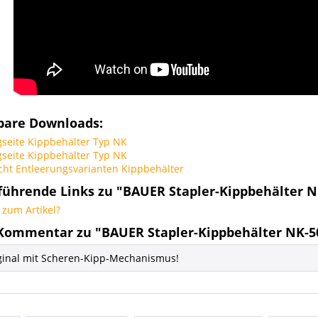
bare Downloads:
seite Kippbehälter Typ NK
seite Kippbehälter Typ NK
ht Entleerungsvarianten Kippbehälter
führende Links zu "BAUER Stapler-Kippbehälter N
zum Artikel?
Kommentar zu "BAUER Stapler-Kippbehälter NK-5
ginal mit Scheren-Kipp-Mechanismus!