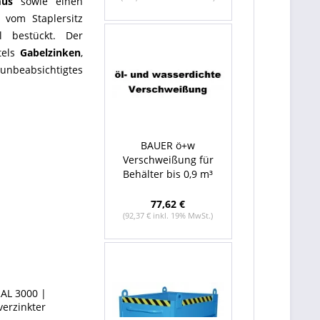
mus
sowie einen
g
vom Staplersitz
 bestückt. Der
tels
Gabelzinken
,
unbeabsichtigtes
BAUER ö+w
Verschweißung für
Behälter bis 0,9 m³
77,62 €
(92,37 € inkl. 19% MwSt.)
RAL 3000 |
verzinkter