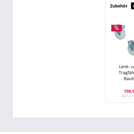
Zubehör
Lenk- u
Tragfäh
Bauh
190,
(227,23 