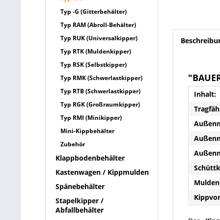
Typ -G (Gitterbehälter)
Typ RAM (Abroll-Behälter)
Typ RUK (Universalkipper)
Beschreibu
Typ RTK (Muldenkipper)
Typ RSK (Selbstkipper)
"BAUER
Typ RMK (Schwerlastkipper)
Typ RTB (Schwerlastkipper)
Inhalt:
Typ RGK (Großraumkipper)
Tragfäh
Typ RMI (Minikipper)
Außenm
Mini-Kippbehälter
Außenm
Zubehör
Außenm
Klappbodenbehälter
Schütt
Kastenwagen / Kippmulden
Mulden
Spänebehälter
Kippvo
Stapelkipper /
Abfallbehälter