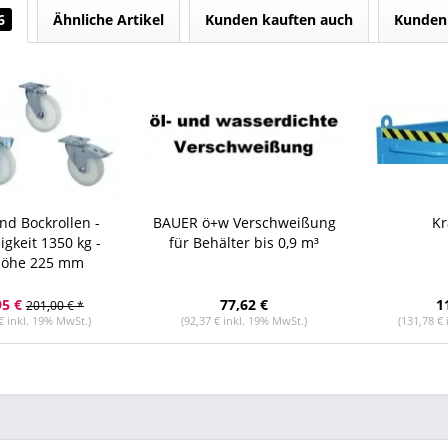
6
Ähnliche Artikel
Kunden kauften auch
Kunden 
nd Bockrollen -
BAUER ö+w Verschweißung
Kr
igkeit 1350 kg -
für Behälter bis 0,9 m³
öhe 225 mm
95 €
77,62 €
1
201,00 € *
€ inkl. 19% MwSt.)
(92,37 € inkl. 19% MwSt.)
(131,78 €