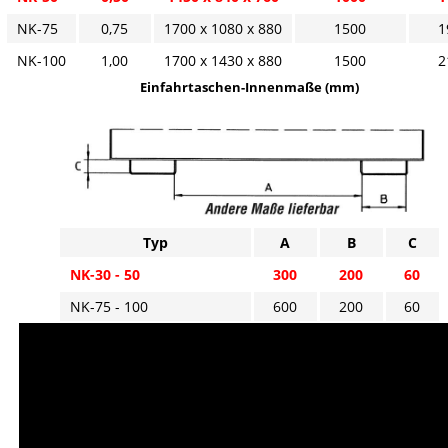
NK-75
0,75
1700 x 1080 x 880
1500
1
NK-100
1,00
1700 x 1430 x 880
1500
2
Einfahrtaschen-Innenmaße (mm)
Typ
A
B
C
NK-30 - 50
300
200
60
NK-75 - 100
600
200
60