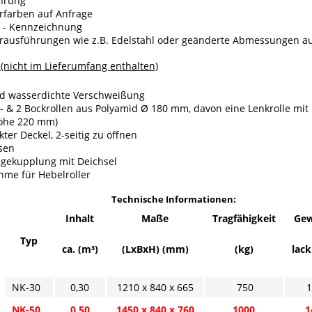
hrung
rfarben auf Anfrage
E - Kennzeichnung
rausführungen wie z.B. Edelstahl oder geänderte Abmessungen au
(nicht im Lieferumfang enthalten)
nd wasserdichte Verschweißung
- & 2 Bockrollen aus Polyamid Ø 180 mm, davon eine Lenkrolle mit F
öhe 220 mm)
kter Deckel, 2-seitig zu öffnen
sen
gekupplung mit Deichsel
hme für Hebelroller
Technische Informationen:
Inhalt
Maße
Tragfähigkeit
Gew
Typ
ca. (m³)
(LxBxH) (mm)
(kg)
lack
NK-30
0,30
1210 x 840 x 665
750
NK-50
0,50
1450 x 840 x 760
1000
1