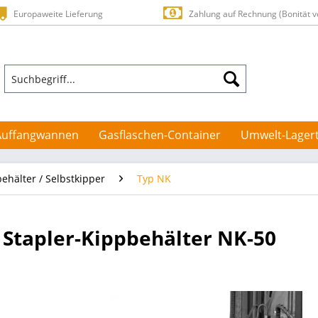
Europaweite Lieferung
Zahlung auf Rechnung (Bonität v
Auffangwannen
Gasflaschen-Container
Umwelt-Lager
ehälter / Selbstkipper
Typ NK
Stapler-Kippbehälter NK-50