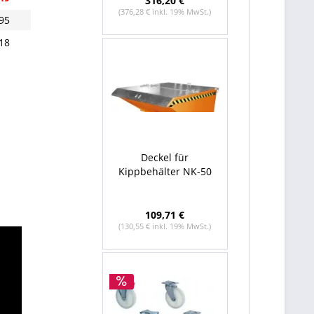
316,20 €
(376,28 € inkl. 19% MwSt.)
95
18
Deckel für
Kippbehälter NK-50
109,71 €
(130,55 € inkl. 19% MwSt.)