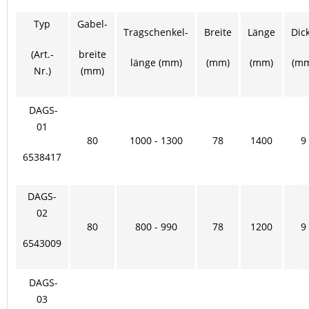
Typ
Gabel-
Tragschenkel-
Breite
Länge
Dic
(Art.-
breite
länge (mm)
(mm)
(mm)
(m
Nr.)
(mm)
DAGS-
01
80
1000 - 1300
78
1400
9
6538417
DAGS-
02
80
800 - 990
78
1200
9
6543009
DAGS-
03