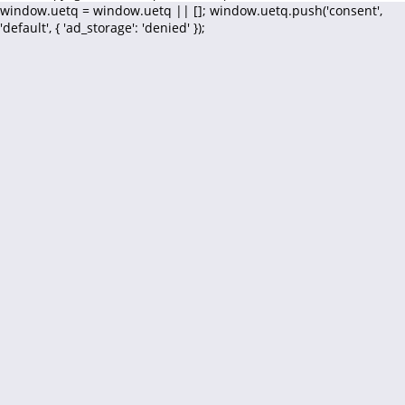
window.uetq = window.uetq || []; window.uetq.push('consent',
'default', { 'ad_storage': 'denied' });