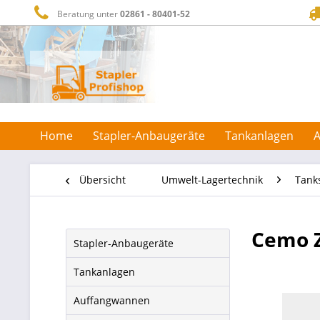
Beratung unter
02861 - 80401-52
Home
Stapler-Anbaugeräte
Tankanlagen
Übersicht
Umwelt-Lagertechnik
Tank
Cemo Z
Stapler-Anbaugeräte
Tankanlagen
Auffangwannen