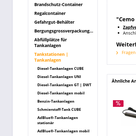
Brandschutz-Container
Regalcontainer
"Cemo Z
Gefahrgut-Behälter
Zapfve
Bergungsgrossverpackungen
Anschl
Abfüllplätze für
Weiterf
Tankanlagen
Fragen 
Tankstationen |
Tankanlagen
Diesel-Tankanlagen CUBE
Diesel-Tankanlagen UNI
Ähnliche Ar
Diesel-Tankanlagen GT | DWT
Diesel-Tankanlagen mobil
Benzin-Tankanlagen
Schmierstoff-Tank CUBE
AdBlue®-Tankanlagen
stationär
AdBlue®-Tankanlagen mobil