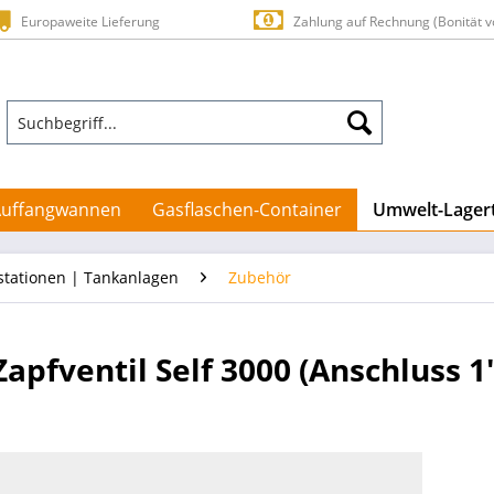
Europaweite Lieferung
Zahlung auf Rechnung (Bonität v
Auffangwannen
Gasflaschen-Container
Umwelt-Lager
stationen | Tankanlagen
Zubehör
apfventil Self 3000 (Anschluss 1"