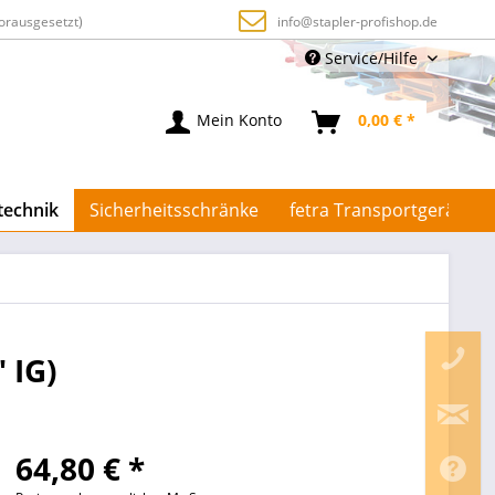
orausgesetzt)
info@stapler-profishop.de
Service/Hilfe
Mein Konto
0,00 € *
technik
Sicherheitsschränke
fetra Transportgeräte
 IG)
64,80 € *