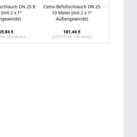
schlauch DN 25 8
Cemo Befüllschlauch DN 25
Cemo Kartus
(mit 2 x 1"
10 Meter (mit 2 x 1"
Wasserabsch
ngewinde)
Außengewinde)
59,84 €
181,44 €
63
 inkl. 19% MwSt.)
(215,91 € inkl. 19% MwSt.)
(75,83 € in