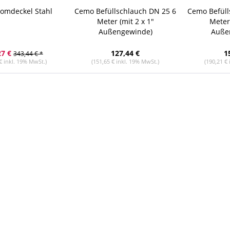
omdeckel Stahl
Cemo Befüllschlauch DN 25 6
Cemo Befüll
Meter (mit 2 x 1"
Meter 
Außengewinde)
Auße
27 €
127,44 €
1
343,44 € *
€ inkl. 19% MwSt.)
(151,65 € inkl. 19% MwSt.)
(190,21 €