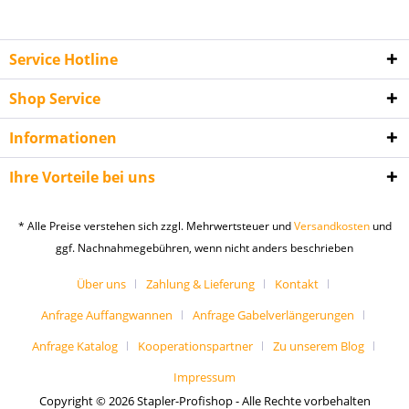
Fassformen und lassen sich in vielen Lager-, Werkstatt- und
Servicebereichen übersichtlich anordnen. GFK steht für
glasfaserverstärkten Kunststoff: Das Material verbindet ein
Service Hotline
vergleichsweise geringes Eigengewicht mit hoher
Shop Service
Formstabilität und guter Beständigkeit gegenüber vielen
äußeren Einflüssen. Für Einkäufer, Betriebsleiter und
Informationen
Instandhaltungsverantwortliche zählt dabei nicht nur der
einzelne Behälter, sondern der gesamte Prozess: sichere
Ihre Vorteile bei uns
Bereitstellung, einfache Handhabung, saubere
Lagerorganisation und passende Integration in bestehende
* Alle Preise verstehen sich zzgl. Mehrwertsteuer und
Versandkosten
und
Betriebsabläufe. Kastenförmige GFK-Fässer eignen sich
ggf. Nachnahmegebühren, wenn nicht anders beschrieben
insbesondere für gewerbliche Anwender, die robuste
Transport- und Lagerbehälter mit klarer Geometrie suchen
Über uns
Zahlung & Lieferung
Kontakt
und Wert auf langlebige, korrosionsunempfindliche
Anfrage Auffangwannen
Anfrage Gabelverlängerungen
Materialien legen.
Anfrage Katalog
Kooperationspartner
Zu unserem Blog
Was ist ein GFK-Fass kastenförmig?
Impressum
Copyright © 2026 Stapler-Profishop - Alle Rechte vorbehalten