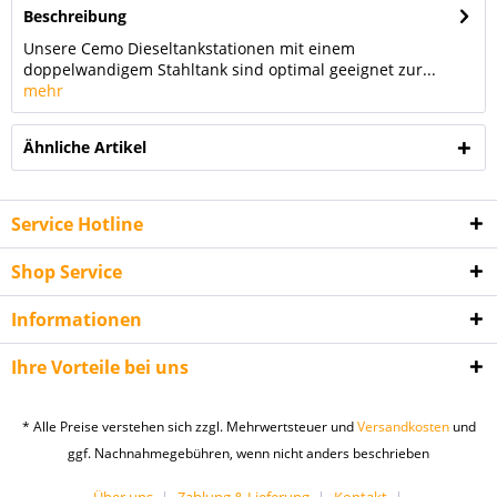
Beschreibung
Unsere Cemo Dieseltankstationen mit einem
doppelwandigem Stahltank sind optimal geeignet zur...
mehr
Ähnliche Artikel
Service Hotline
Shop Service
Informationen
Ihre Vorteile bei uns
Ich habe die
Datenschutzerklärung
gelesen,
verstanden und stimme zu. *
* Alle Preise verstehen sich zzgl. Mehrwertsteuer und
Versandkosten
und
Mit * gekennzeichnete Felder sind Pflichtfelder.
ggf. Nachnahmegebühren, wenn nicht anders beschrieben
Senden